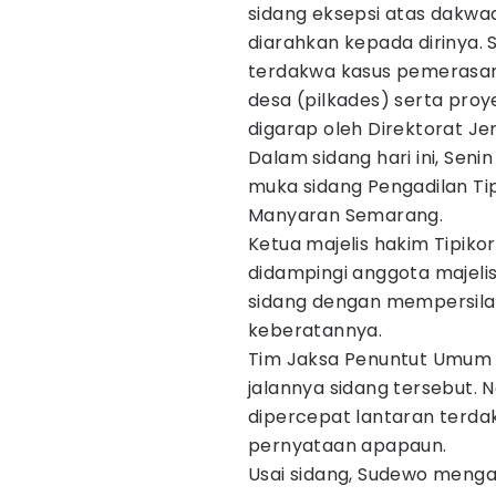
sidang eksepsi atas dakw
diarahkan kepada dirinya. 
terdakwa kasus pemerasa
desa (pilkades) serta pro
digarap oleh Direktorat Je
Dalam sidang hari ini, Seni
muka sidang Pengadilan Ti
Manyaran Semarang.
Ketua majelis hakim Tipiko
didampingi anggota majel
sidang dengan mempersil
keberatannya.
Tim Jaksa Penuntut Umum
jalannya sidang tersebut.
dipercepat lantaran terd
pernyataan apapaun.
Usai sidang, Sudewo meng