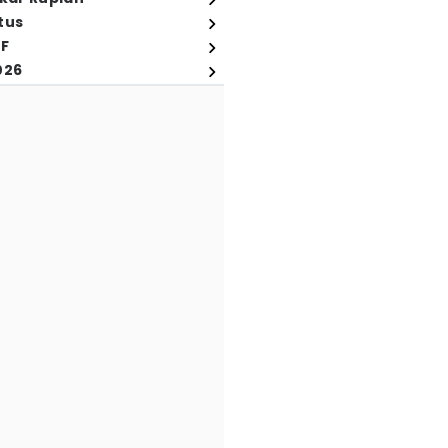
tus
FF
026