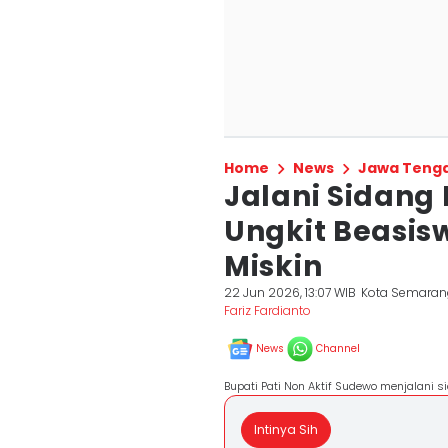
Home
News
Jawa Teng
Jalani Sidang
Ungkit Beasis
Miskin
22 Jun 2026, 13:07 WIB
Kota Semaran
Fariz Fardianto
News
Channel
Bupati Pati Non Aktif Sudewo menjalani s
Intinya Sih