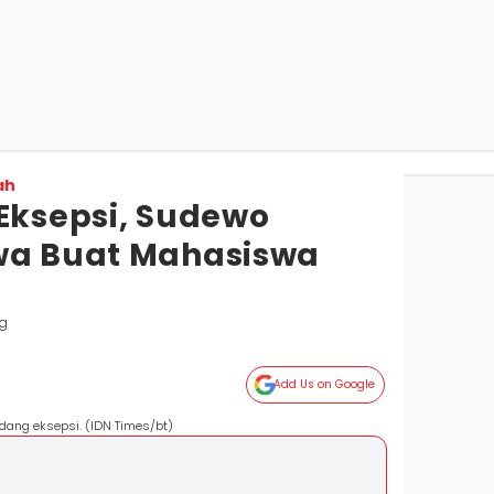
ah
 Eksepsi, Sudewo
wa Buat Mahasiswa
g
Add Us on Google
idang eksepsi. (IDN Times/bt)