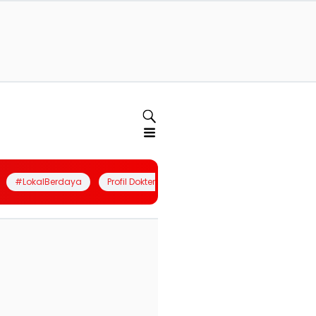
#LokalBerdaya
Profil Dokter
Quiz
Join Community