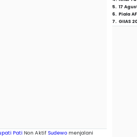
5
.
17 Agus
6
.
Piala A
7
.
GIIAS 2
upati Pati
Non Aktif
Sudewo
menjalani