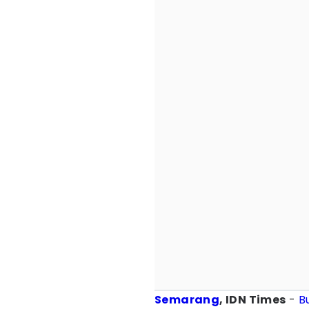
Semarang
, IDN Times
-
B