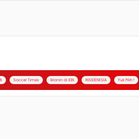
6
Soccer Times
Iklanin di IDN
INSIDENESIA
Yuk Pilih !