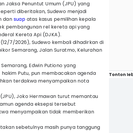
aan Jaksa Penuntut Umum (JPU) yang
Seperti diberitakan, Sudewo menjadi
n dan
suap
atas kasus pemilihan kepala
yek pembangunan rel kereta api yang
nderal Kereta Api (DJKA).
n (12/7/2026), Sudewo kembali dihadirkan di
pikor Semarang, Jalan Suratmo, Kelurahan
r Semarang, Edwin Putiono yang
is hakim Putu, pun membacakan agenda
Tonton leb
ahkan terdakwa menyampaikan nota
 (JPU), Joko Hermawan turut memantau
 Namun agenda eksepsi tersebut
akwa menyampaikan tidak memberikan
atakan sebetulnya masih punya tanggung