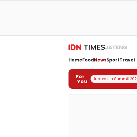
JATENG
Home
Food
News
Sport
Travel
For
Indonesia Summit 202
You