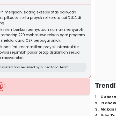
if, menjalani sidang eksepsi atas dakwaan
 pilkades serta proyek rel kereta api DJKA di
ng.
dak memberikan pernyataan namun menyoroti
 terhadap 220 mahasiswa miskin agar program
 melalui dana CSR berbagai pihak.
upati Pati memastikan proyek infrastruktur
novasi sejumlah pasar tetap dijalankan sesuai
n masyarakat.
ssisted and reviewed by our editorial team.
Trendi
1
.
Gubern
2
.
Prabow
3
.
Makan B
4
.
Nilai T