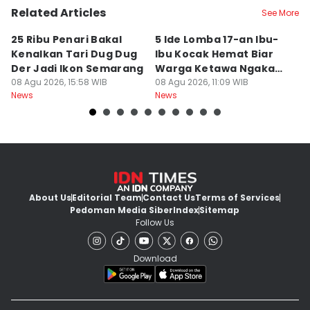
Related Articles
See More
25 Ribu Penari Bakal
5 Ide Lomba 17-an Ibu-
R
Kenalkan Tari Dug Dug
Ibu Kocak Hemat Biar
Bu
Der Jadi Ikon Semarang
Warga Ketawa Ngakak
S
08 Agu 2026, 15:58 WIB
Pas Hari Kemerdekaan
08 Agu 2026, 11:09 WIB
B
08
News
News
Ne
About Us
Editorial Team
Contact Us
Terms of Services
Pedoman Media Siber
Index
Sitemap
Follow Us
Download