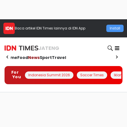
Baca artikel
IDN Times
lainnya di IDN App
Install
JATENG
Home
Food
News
Sport
Travel
For
Indonesia Summit 2026
Soccer Times
Iklanin 
You