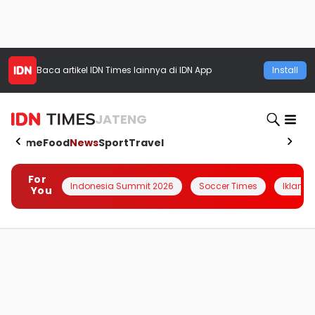
Baca artikel
IDN Times
lainnya di IDN App
Install
JATENG
Home
Food
News
Sport
Travel
For
Indonesia Summit 2026
Soccer Times
Iklanin 
You