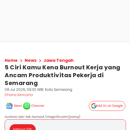
Home
News
Jawa Tengah
5 Ciri Kamu Kena Burnout Kerja yang
Ancam Produktivitas Pekerja di
Semarang
08 Jul 2026, 09:30 WIB
Kota Semarang
Dhana Kencana
News
Channel
Add Us on Google
ilustrasi laki-laki burnout (magnific.com/jcomp)
Intinya Sih