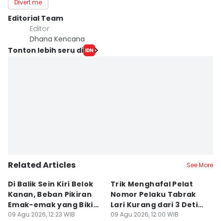
Divert me
Editorial Team
Editor
Dhana Kencana
Tonton lebih seru di
Related Articles
See More
Di Balik Sein Kiri Belok
Trik Menghafal Pelat
B
Kanan, Beban Pikiran
Nomor Pelaku Tabrak
K
Emak-emak yang Bikin
Lari Kurang dari 3 Detik
M
Gagal fokus di Jalan
09 Agu 2026, 12:23 WIB
di Tengah Kepanikan
09 Agu 2026, 12:00 WIB
ke
09