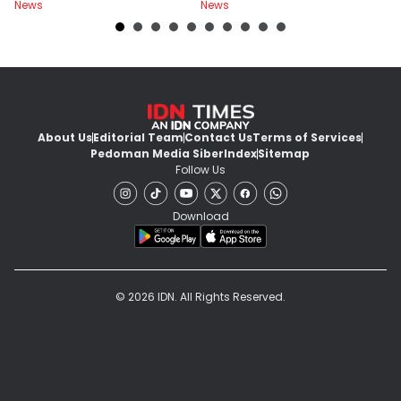
News
News
Ne
About Us
Editorial Team
Contact Us
Terms of Services
Pedoman Media Siber
Index
Sitemap
Follow Us
Download
© 2026 IDN. All Rights Reserved.