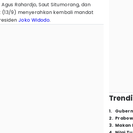
a Agus Rahardjo, Saut Situmorang, dan
at (13/9) menyerahkan kembali mandat
residen
Joko Widodo
.
Trendi
1
.
Gubern
2
.
Prabow
3
.
Makan B
4
.
Nilai T