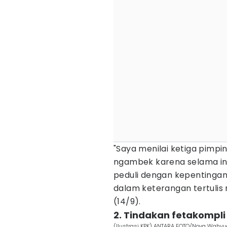
"Saya menilai ketiga pimpi
ngambek karena selama ini 
peduli dengan kepentinga
dalam keterangan tertulis 
(14/9).
2. Tindakan fetakompl
(Ilustrasi KPK) ANTARA FOTO/Nova Wahyu