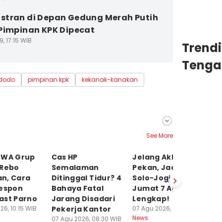
tran di Depan Gedung Merah Putih
Pimpinan KPK Dipecat
9, 17:15 WIB
Trend
Tenga
idodo
pimpinan kpk
kekanak-kanakan
See More
 WA Grup
Cas HP
Jelang Akhir
P
 Rebo
Semalaman
Pekan, Jadwal KRL
So
n, Cara
Ditinggal Tidur? 4
Solo-Jogja Hari Ini
A
Respon
Bahaya Fatal
Jumat 7 Agustus,
P
ast Parno
Jarang Disadari
Lengkap!
07
Ne
26, 10:15 WIB
Pekerja Kantor
07 Agu 2026, 07:39 WIB
News
07 Agu 2026, 08:30 WIB