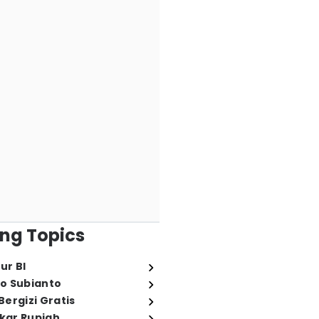
ng Topics
ur BI
o Subianto
ergizi Gratis
ukar Rupiah