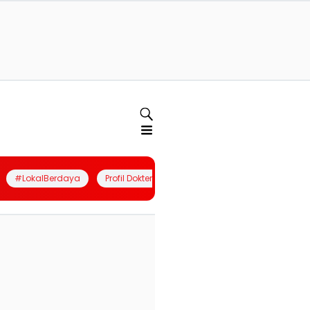
#LokalBerdaya
Profil Dokter
Quiz
Join Community