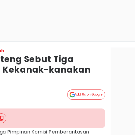
ah
teng Sebut Tiga
K Kekanak-kanakan
Add Us on Google
iga Pimpinan Komisi Pemberantasan