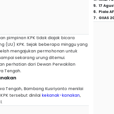
5
.
17 Agus
6
.
Piala A
7
.
GIIAS 2
n pimpinan KPK tidak diajak bicara
ang (UU) KPK. Sejak beberapa minggu yang
 telah mengajukan permohonan untuk
ampai sekarang urung ditemui.
an perhatian dari Dewan Perwakilan
wa Tengah.
anakan
a Tengah, Bambang Kusriyanto menilai
KPK tersebut dinilai
kekanak-kanakan
,
l.