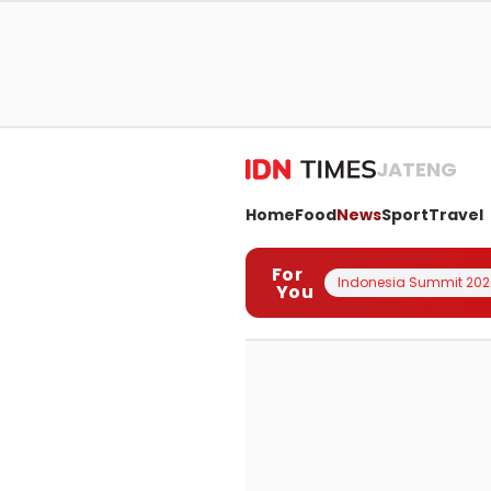
JATENG
Home
Food
News
Sport
Travel
For
Indonesia Summit 202
You