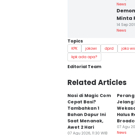
News
Demons
Minta 
14 Sep 201
News
Topics
KPK
jokowi
dprd
joko w
kpk ada apa?
Editorial Team
Editor
Related Articles
Febriana Sintasari
Nasi di Magic Com
Perang
Editor
Cepat Basi?
Jelang
Dhana Kencana
Tambahkan 1
Wekasa
Bahan Dapur Ini
Halus 
Saat Menanak,
Broadc
Awet 2 Hari
07 Agu 20
News
07 Agu 2026, 11:30 WIB