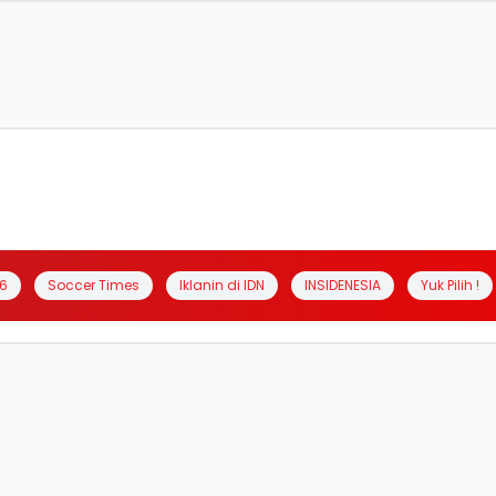
6
Soccer Times
Iklanin di IDN
INSIDENESIA
Yuk Pilih !