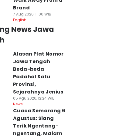
Walk Away From a
Brand
7 Aug 2026, 11:00 WIB
English
ing News Jawa
h
Alasan Plat Nomor
Jawa Tengah
Beda-beda
Padahal Satu
Provinsi,
Sejarahnya Jenius
rakiraan Cuaca
Cuaca Semarang 7
Tundukkan ITB,
05 Agu 2026, 12:24 WIB
lo Raya Hari Ini 7
Agustus: Siang
PKN STAN Melaju
News
gustus 2026:
Terik Menyengat
ke Semifinal Liga
Cuaca Semarang 6
uncak Kemarau!
Pol, Malam Dingin
Debat IDN Times
Agustus: Siang
 Agu 2026, 07:29 WIB
Bediding Atis!
2026
Terik Ngentang-
ws
07 Agu 2026, 06:07 WIB
06 Agu 2026, 18:45 WI
ngentang, Malam
News
News