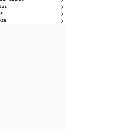
tus
FF
026