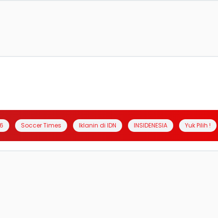
6
Soccer Times
Iklanin di IDN
INSIDENESIA
Yuk Pilih !