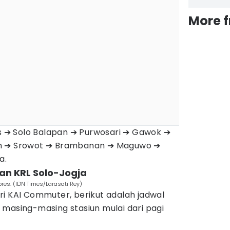
More 
es ➔ Solo Balapan ➔ Purwosari ➔ Gawok ➔
en ➔ Srowot ➔ Brambanan ➔ Maguwo ➔
a.
an KRL Solo-Jogja
bres. (IDN Times/Larasati Rey)
ri KAI Commuter, berikut adalah jadwal
 masing-masing stasiun mulai dari pagi