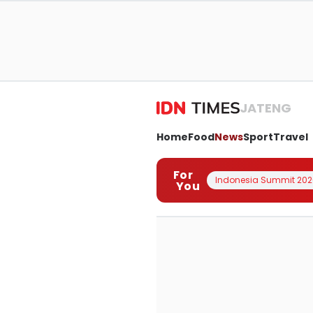
JATENG
Home
Food
News
Sport
Travel
For
Indonesia Summit 202
You