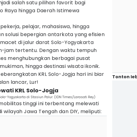
njadi salah satu pilihan favorit bagi
o Raya hingga Daerah Istimewa
ekerja, pelajar, mahasiswa, hingga
 solusi bepergian antarkota yang efisien
 macet di jalur darat Solo-Yogyakarta
m-jam tertentu. Dengan waktu tempuh
ukses menghubungkan berbagai pusat
rmukiman, hingga destinasi wisata ikonik.
keberangkatan KRL Solo-Jogja hari ini biar
Tonton leb
an lancar, Lur!
lewati KRL Solo-Jogja
lo-Yogyakarta di Stasiun Palur. (IDN Times/Larasati Rey)
obilitas tinggi ini terbentang melewati
di wilayah Jawa Tengah dan DIY, meliputi: