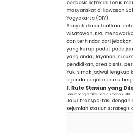
berbasis listrik ini terus me
masyarakat di kawasan Sol
Yogyakarta (DIY).
Banyak dimanfaatkan oleh p
wisatawan, KRL menawarkan
dan terhindar dari jebakan
yang kerap padat pada ja
yang andal, layanan ini s
pendidikan, area bisnis, pe
Yuk, simak jadwal lengkap 
agenda perjalananmu berjal
1. Rute Stasiun yang Di
Penumpang difabel bersiap menaiki KRL So
Jalur transportasi dengan m
sejumlah stasiun strategis 