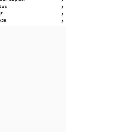
tus
FF
026