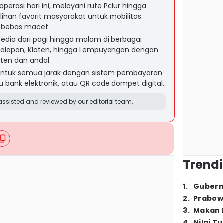
perasi hari ini, melayani rute Palur hingga
lihan favorit masyarakat untuk mobilitas
 bebas macet.
edia dari pagi hingga malam di berbagai
lo Balapan, Klaten, hingga Lempuyangan dengan
ten dan andal.
u untuk semua jarak dengan sistem pembayaran
u bank elektronik, atau QR code dompet digital.
ssisted and reviewed by our editorial team.
Trendi
1
.
Gubern
2
.
Prabow
3
.
Makan B
4
.
Nilai T