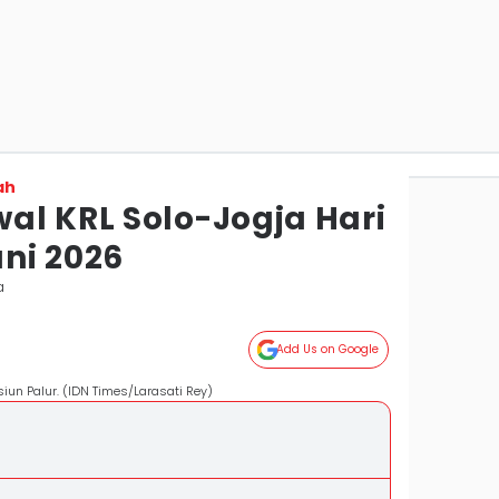
ah
al KRL Solo-Jogja Hari
uni 2026
a
Add Us on Google
iun Palur. (IDN Times/Larasati Rey)