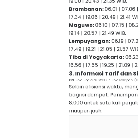
19.00 | 20.43 | 21.35 WIB.
Brambanan:
06.01 | 07.06 | 
17.34 | 19.06 | 20.49 | 21.41 W
Maguwo:
06.10 | 07.15 | 08.2
19.14 | 20.57 | 21.49 WIB.
Lempuyangan:
06.19 | 07.25
17.49 | 19.21 | 21.05 | 21.57 WI
Tiba di Yogyakarta:
06.23 
16.56 | 17.55 | 19.25 | 21.09 | 
3. Informasi Tarif dan
KRL Solo-Jogja di Stasiun Solo Balapan. (
Selain efisiensi waktu, m
bagi isi dompet. Penumpang
8.000 untuk satu kali perja
maupun jauh.