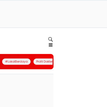
#LokalBerdaya
Profil Dokter
Quiz
Join Community