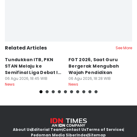
Larasati Rey
Related Articles
See More
Tundukkan ITB, PKN
FGT 2026, Saat Guru
[
STAN Melaju ke
Bergerak Mengubah
D
Semifinal Liga Debat IDN
Wajah Pendidikan
A
Times 2026
06 Agu 2026, 18:45 WIB
06 Agu 2026, 18:28 WIB
S
06
News
News
Ne
d
About Us
Editorial Team
Contact Us
Terms of Services
Pedoman Media Siber
Index
Sitemap