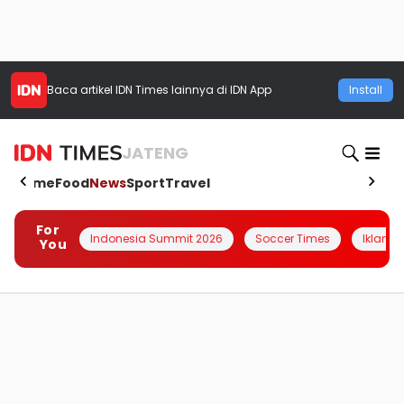
Baca artikel
IDN Times
lainnya di IDN App
Install
JATENG
Home
Food
News
Sport
Travel
For
Indonesia Summit 2026
Soccer Times
Iklanin 
You