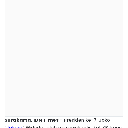
Surakarta, IDN Times
- Presiden ke-7, Joko
“
Jokowi
” Widodo telah menunjuk advokat YB Irpan