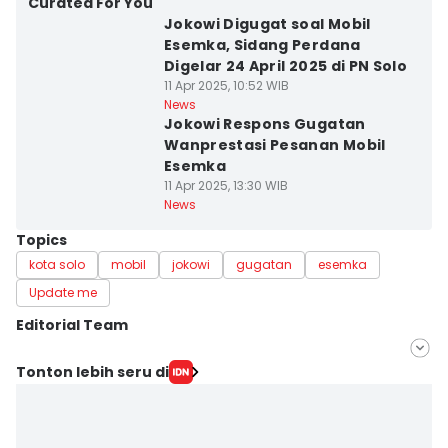
Curated For You
Jokowi Digugat soal Mobil
Esemka, Sidang Perdana
Digelar 24 April 2025 di PN Solo
11 Apr 2025, 10:52 WIB
News
Jokowi Respons Gugatan
Wanprestasi Pesanan Mobil
Esemka
11 Apr 2025, 13:30 WIB
News
Topics
kota solo
mobil
jokowi
gugatan
esemka
Update me
Editorial Team
Editor
Tonton lebih seru di
Dhana Kencana
Editor