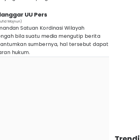
langgar UU Pers
ufid Majnun)
omandan Satuan Kordinasi Wilayah
ngah bila suatu media mengutip berita
cantumkan sumbernya, hal tersebut dapat
aran hukum.
Trend