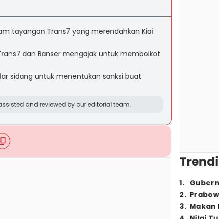
am tayangan Trans7 yang merendahkan Kiai
e Trans7 dan Banser mengajak untuk memboikot
lar sidang untuk menentukan sanksi buat
ssisted and reviewed by our editorial team.
Trendi
1
.
Gubern
2
.
Prabow
3
.
Makan B
4
.
Nilai T