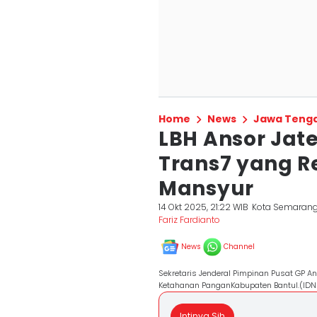
Home
News
Jawa Teng
LBH Ansor Ja
Trans7 yang R
Mansyur
14 Okt 2025, 21:22 WIB
Kota Semaran
Fariz Fardianto
News
Channel
Sekretaris Jenderal Pimpinan Pusat GP An
Ketahanan PanganKabupaten Bantul.(IDN
Intinya Sih