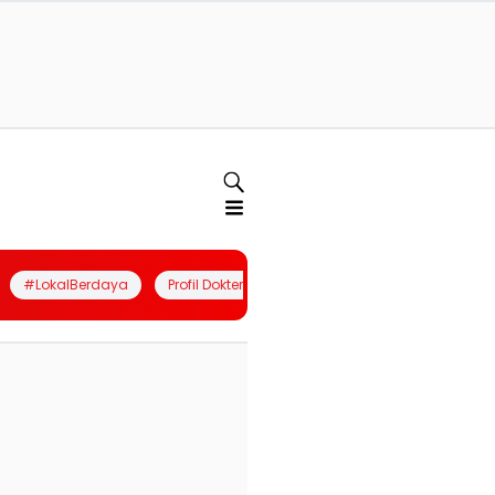
#LokalBerdaya
Profil Dokter
Quiz
Join Community