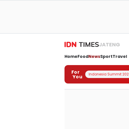
JATENG
Home
Food
News
Sport
Travel
For
Indonesia Summit 202
You