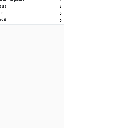
tus
FF
026