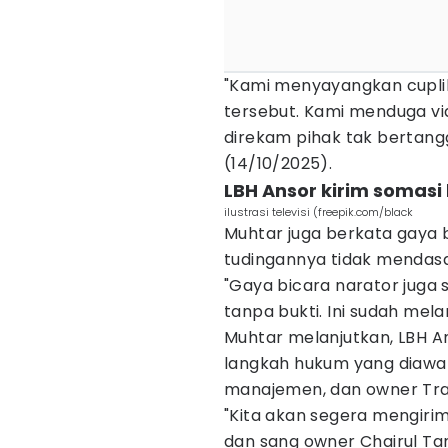
"Kami menyayangkan cuplik
tersebut. Kami menduga vid
direkam pihak tak bertangg
(14/10/2025).
LBH Ansor kirim somasi
ilustrasi televisi (freepik.com/black
Muhtar juga berkata gaya 
tudingannya tidak mendasa
"Gaya bicara narator juga 
tanpa bukti. Ini sudah mel
Muhtar melanjutkan, LBH 
langkah hukum yang diawal
manajemen, dan owner Tra
"Kita akan segera mengiri
dan sang owner Chairul Ta