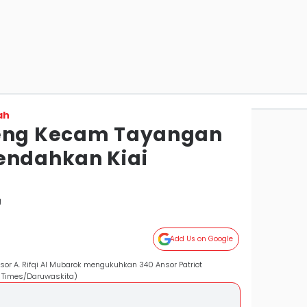
ah
teng Kecam Tayangan
endahkan Kiai
g
Add Us on Google
sor A. Rifqi Al Mubarok mengukuhkan 340 Ansor Patriot
 Times/Daruwaskita)