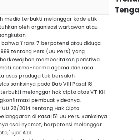
Tenga
uah media terbukti melanggar kode etik
ijatuhkan oleh organisasi wartawan atau
sangkutan.
bahwa Trans 7 berpotensi atau diduga
1999 tentang Pers (UU Pers) yang
 berkewajiban memberitakan peristiwa
rmati norma-norma agama dan rasa
ta asas praduga tak bersalah.
elas sanksinya pada Bab VIII Pasal 18
 terbukti melanggar hak cipta atas VT KH
konfirmasi pembuat videonya,
 UU 28/2014 tentang Hak Cipta.
elanggaran di Pasal 51 UU Pers. Sanksinya
eonya asal nyomot, berpotensi melanggar
a," ujar Azil.