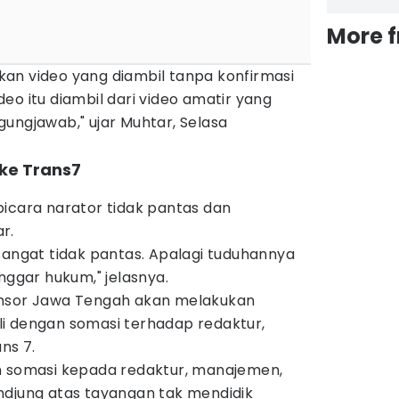
More 
an video yang diambil tanpa konfirmasi
eo itu diambil dari video amatir yang
ungjawab," ujar Muhtar, Selasa
 ke Trans7
bicara narator tidak pantas dan
r.
sangat tidak pantas. Apalagi tuduhannya
anggar hukum," jelasnya.
Ansor Jawa Tengah akan melakukan
i dengan somasi terhadap redaktur,
ns 7.
m somasi kepada redaktur, manajemen,
ndjung atas tayangan tak mendidik