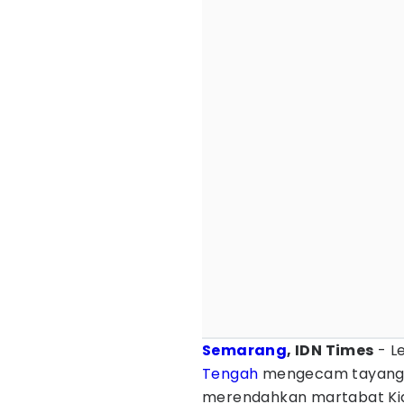
Semarang
, IDN Times
- L
Tengah
mengecam tayanga
merendahkan martabat Kiai