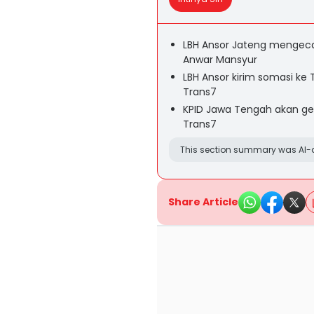
LBH Ansor Jateng mengec
Anwar Mansyur
LBH Ansor kirim somasi k
Trans7
KPID Jawa Tengah akan ge
Trans7
This section summary was AI-a
Share Article