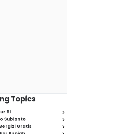
ng Topics
ur BI
o Subianto
ergizi Gratis
ukar Rupiah