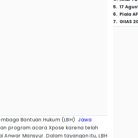
5
.
17 Agus
6
.
Piala A
7
.
GIIAS 2
embaga Bantuan Hukum (LBH)
Jawa
n program acara Xpose karena telah
 Anwar Mansyur. Dalam tayangan itu, LBH