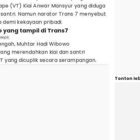
pe (VT) Kiai Anwar Mansyur yang diduga
santri. Namun narator Trans 7 menyebut
 demi kekayaan pribadi.
o yang tampil di Trans7
reepik
engah, Muhtar Hadi Wibowo
ng merendahkan kiai dan santri
VT yang dicuplik secara serampangan.
Tonton leb