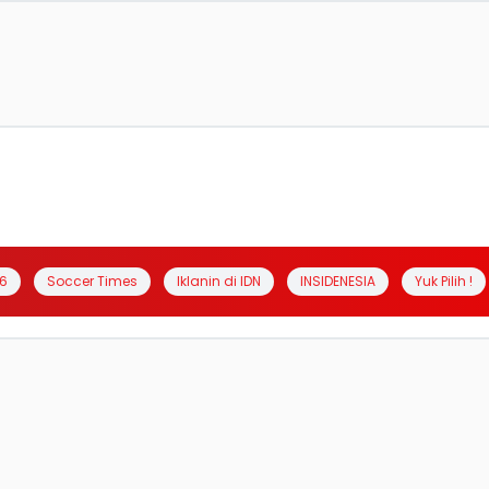
6
Soccer Times
Iklanin di IDN
INSIDENESIA
Yuk Pilih !