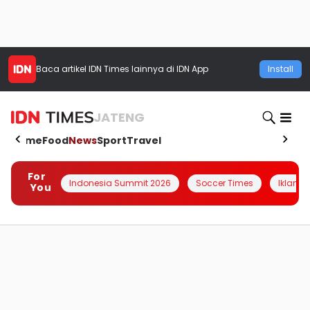
Baca artikel
IDN Times
lainnya di IDN App
Install
JATENG
Home
Food
News
Sport
Travel
For
Indonesia Summit 2026
Soccer Times
Iklanin 
You