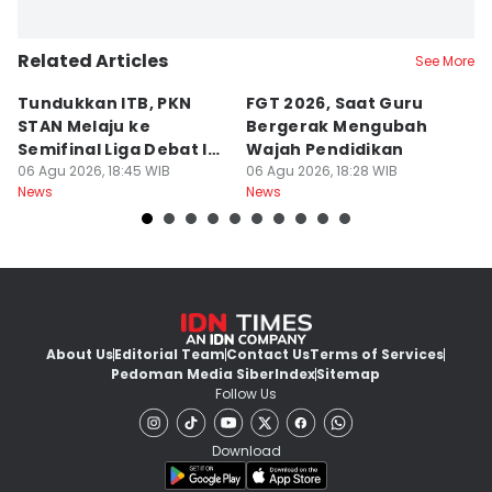
Related Articles
See More
Tundukkan ITB, PKN
FGT 2026, Saat Guru
[
STAN Melaju ke
Bergerak Mengubah
D
Semifinal Liga Debat IDN
Wajah Pendidikan
A
Times 2026
06 Agu 2026, 18:45 WIB
06 Agu 2026, 18:28 WIB
S
06
News
News
Ne
d
About Us
Editorial Team
Contact Us
Terms of Services
Pedoman Media Siber
Index
Sitemap
Follow Us
Download