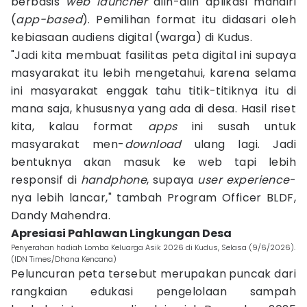
berbasis
web launcher
alih-alih aplikasi mandiri
(
app-based
). Pemilihan format itu didasari oleh
kebiasaan audiens digital (warga) di Kudus.
"Jadi kita membuat fasilitas peta digital ini supaya
masyarakat itu lebih mengetahui, karena selama
ini masyarakat enggak tahu titik-titiknya itu di
mana saja, khususnya yang ada di desa. Hasil riset
kita, kalau format
apps
ini susah untuk
masyarakat men-
download
ulang lagi. Jadi
bentuknya akan masuk ke web tapi lebih
responsif di
handphone
, supaya
user experience
-
nya lebih lancar," tambah Program Officer BLDF,
Dandy Mahendra.
Apresiasi Pahlawan Lingkungan Desa
Penyerahan hadiah Lomba Keluarga Asik 2026 di Kudus, Selasa (9/6/2026).
(IDN Times/Dhana Kencana)
Peluncuran peta tersebut merupakan puncak dari
rangkaian edukasi pengelolaan sampah