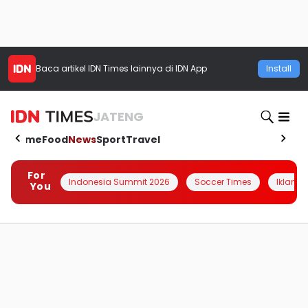
Baca artikel
IDN Times
lainnya di IDN App
Install
JATENG
Home
Food
News
Sport
Travel
For
Indonesia Summit 2026
Soccer Times
Iklanin 
You