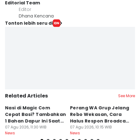
Editorial Team
Editor
Dhana Kencana
Tonton lebih seru di
Related Articles
See More
Nasi di Magic Com
Perang WA Grup Jelang
C
Cepat Basi? Tambahkan
Rebo Wekasan, Cara
Di
1 Bahan Dapur Ini Saat
Halus Respon Broadcast
B
Menanak, Awet 2 Hari
07 Agu 2026, 11:30 WIB
Parno
07 Agu 2026, 10:15 WIB
D
07
News
News
Ne