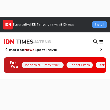
Baca artikel
IDN Times
lainnya di IDN App
Install
JATENG
Home
Food
News
Sport
Travel
For
Indonesia Summit 2026
Soccer Times
Iklanin 
You