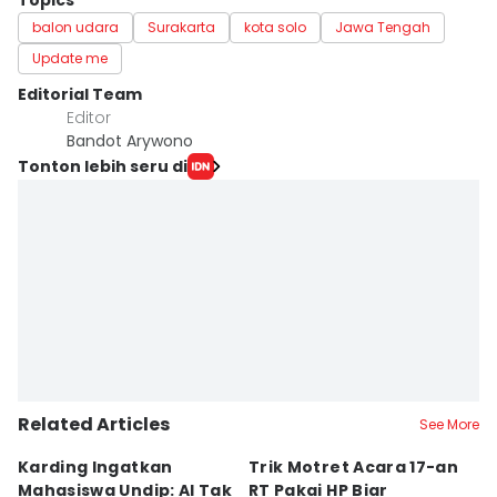
Topics
balon udara
Surakarta
kota solo
Jawa Tengah
Update me
Editorial Team
Editor
Bandot Arywono
Tonton lebih seru di
Related Articles
See More
Karding Ingatkan
Trik Motret Acara 17-an
N
Mahasiswa Undip: AI Tak
RT Pakai HP Biar
C