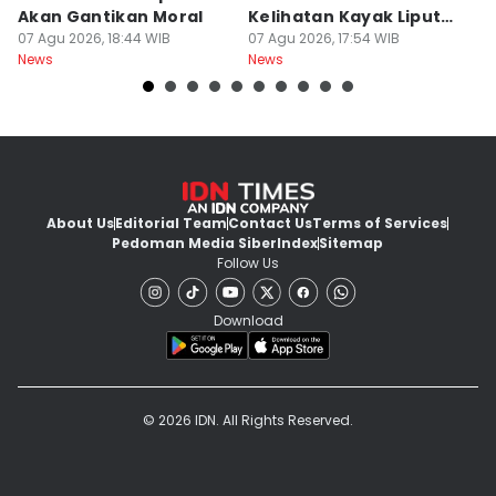
Akan Gantikan Moral
Kelihatan Kayak Liputan
1
07 Agu 2026, 18:44 WIB
Festival Nasional
07 Agu 2026, 17:54 WIB
M
07
News
News
Ne
About Us
Editorial Team
Contact Us
Terms of Services
Pedoman Media Siber
Index
Sitemap
Follow Us
Download
© 2026 IDN. All Rights Reserved.