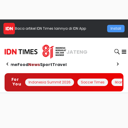
Baca artikel
IDN Times
lainnya di IDN App
Install
JATENG
Home
Food
News
Sport
Travel
For
Indonesia Summit 2026
Soccer Times
Iklanin 
You