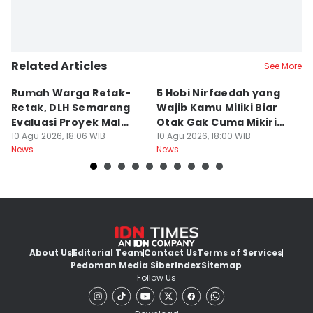
Related Articles
See More
Rumah Warga Retak-
5 Hobi Nirfaedah yang
L
Retak, DLH Semarang
Wajib Kamu Miliki Biar
B
Evaluasi Proyek Mal
Otak Gak Cuma Mikirin
P
Pakuwon
10 Agu 2026, 18:06 WIB
Cara Dapet Duit Terus
10 Agu 2026, 18:00 WIB
10
News
News
Ne
About Us
Editorial Team
Contact Us
Terms of Services
Pedoman Media Siber
Index
Sitemap
Follow Us