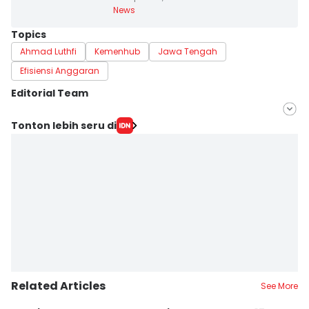
News
Topics
Ahmad Luthfi
Kemenhub
Jawa Tengah
Efisiensi Anggaran
Editorial Team
Editor
Tonton lebih seru di
Fariz Fardianto
Editor
Dhana Kencana
Related Articles
See More