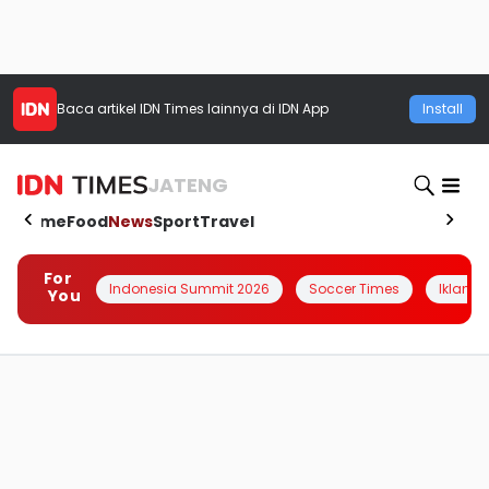
Baca artikel
IDN Times
lainnya di IDN App
Install
JATENG
Home
Food
News
Sport
Travel
For
Indonesia Summit 2026
Soccer Times
Iklanin 
You