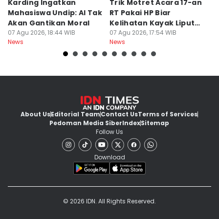
Karding Ingatkan
Trik Motret Acara 17-an
N
Mahasiswa Undip: AI Tak
RT Pakai HP Biar
C
Akan Gantikan Moral
Kelihatan Kayak Liputan
1
07 Agu 2026, 18:44 WIB
Festival Nasional
07 Agu 2026, 17:54 WIB
M
07
News
News
Ne
About Us
Editorial Team
Contact Us
Terms of Services
Pedoman Media Siber
Index
Sitemap
Follow Us
Download
© 2026 IDN. All Rights Reserved.