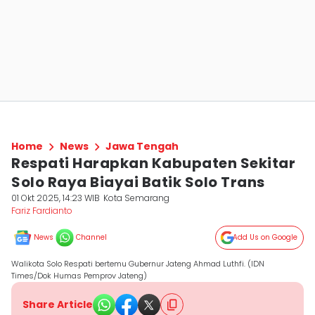
Home
News
Jawa Tengah
Respati Harapkan Kabupaten Sekitar
Solo Raya Biayai Batik Solo Trans
01 Okt 2025, 14:23 WIB
Kota Semarang
Fariz Fardianto
News
Channel
Add Us on Google
Walikota Solo Respati bertemu Gubernur Jateng Ahmad Luthfi. (IDN
Times/Dok Humas Pemprov Jateng)
Share Article