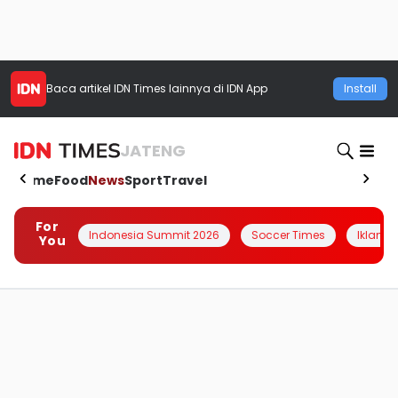
Baca artikel
IDN Times
lainnya di IDN App
Install
JATENG
Home
Food
News
Sport
Travel
For
Indonesia Summit 2026
Soccer Times
Iklanin 
You