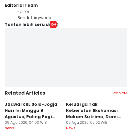
Editorial Team
Editor
Bandot Arywono
Tonton lebih seru di
Related Articles
See More
Jadwal KRL Solo-Jogja
Keluarga Tak
M
Hari Ini Minggu 9
Keberatan Ekshumasi
Ke
Agustus, Paling Pagi
Makam Sutrimo, Demi
U
Berangkat Pukul 05.00
09 Agu 2026, 04:00 WIB
Usut Kematian
09 Agu 2026, 02:02 WIB
K
09
News
News
Ne
Almarhum