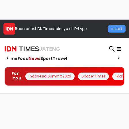
Baca artikel
IDN Times
lainnya di IDN App
Install
JATENG
Home
Food
News
Sport
Travel
For
Indonesia Summit 2026
Soccer Times
Iklanin 
You