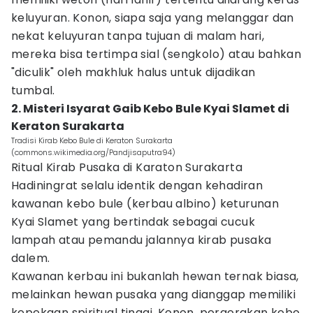
keluyuran. Konon, siapa saja yang melanggar dan
nekat keluyuran tanpa tujuan di malam hari,
mereka bisa tertimpa sial (sengkolo) atau bahkan
"diculik" oleh makhluk halus untuk dijadikan
tumbal.
2. Misteri Isyarat Gaib Kebo Bule Kyai Slamet di
Keraton Surakarta
Tradisi Kirab Kebo Bule di Keraton Surakarta
(commons.wikimedia.org/Pandjisaputra94)
Ritual Kirab Pusaka di Karaton Surakarta
Hadiningrat selalu identik dengan kehadiran
kawanan kebo bule (kerbau albino) keturunan
Kyai Slamet yang bertindak sebagai cucuk
lampah atau pemandu jalannya kirab pusaka
dalem.
Kawanan kerbau ini bukanlah hewan ternak biasa,
melainkan hewan pusaka yang dianggap memiliki
kepekaan spiritual tinggi. Konon, pergerakan kebo