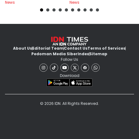
News
News
Ne
d
About Us
Editorial Team
Contact Us
Terms of Services
Pedoman Media Siber
Index
Sitemap
Follow Us
Download
© 2026 IDN. All Rights Reserved.