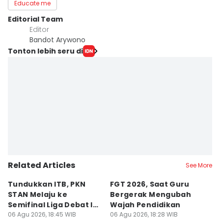
Educate me
Editorial Team
Editor
Bandot Arywono
Tonton lebih seru di
Related Articles
See More
Tundukkan ITB, PKN
FGT 2026, Saat Guru
[
STAN Melaju ke
Bergerak Mengubah
D
Semifinal Liga Debat IDN
Wajah Pendidikan
A
Times 2026
06 Agu 2026, 18:45 WIB
06 Agu 2026, 18:28 WIB
S
06