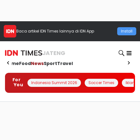
Baca artikel
IDN Times
lainnya di IDN App
Install
JATENG
Home
Food
News
Sport
Travel
For
Indonesia Summit 2026
Soccer Times
Iklanin 
You