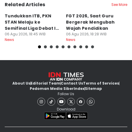
Related Articles
See More
Tundukkan ITB, PKN
FGT 2026, Saat Guru
[
STAN Melaju ke
Bergerak Mengubah
D
Semifinal Liga Debat IDN
Wajah Pendidikan
A
Times 2026
06 Agu 2026, 18:45 WIB
06 Agu 2026, 18:28 WIB
S
06
News
News
Ne
d
About Us
Editorial Team
Contact Us
Terms of Services
Pedoman Media Siber
Index
Sitemap
Follow Us
Download