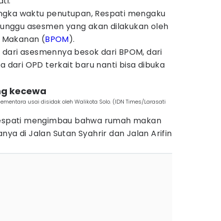
ti.
 jangka waktu penutupan, Respati mengaku
nggu asesmen yang akan dilakukan oleh
 Makanan (
BPOM
).
at dari asesmennya besok dari BPOM, dari
a dari OPD terkait baru nanti bisa dibuka
ng kecewa
mentara usai disidak oleh Walikota Solo. (IDN Times/Larasati
 Respati mengimbau bahwa rumah makan
nya di Jalan Sutan Syahrir dan Jalan Arifin