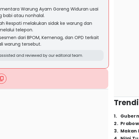
sementara Warung Ayam Goreng Widuran usai
abi atau nonhalal.
ah Respati melakukan sidak ke warung dan
elalui telepon.
esmen dari BPOM, Kemenag, dan OPD terkait
 warung tersebut.
ssisted and reviewed by our editorial team.
Trendi
1
.
Gubern
2
.
Prabow
3
.
Makan B
4
.
Nilai T