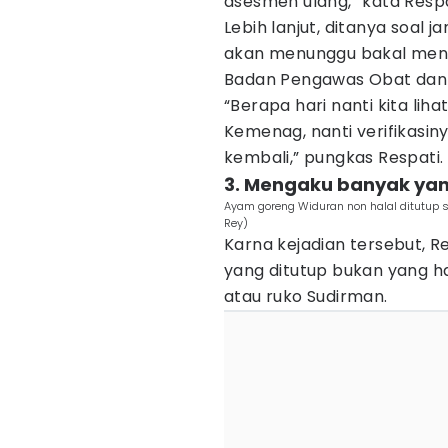
asesmen ulang,” kata Respa
Lebih lanjut, ditanya soal
akan menunggu bakal menu
Badan Pengawas Obat dan
“Berapa hari nanti kita lih
Kemenag, nanti verifikasiny
kembali,” pungkas Respati.
3. Mengaku banyak ya
Ayam goreng Widuran non halal ditutup se
Rey)
Karna kejadian tersebut,
yang ditutup bukan yang ha
atau ruko Sudirman.