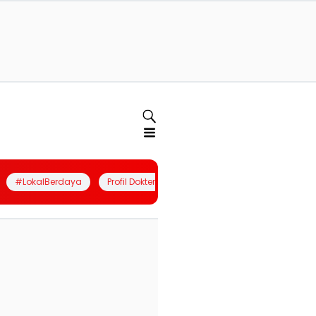
#LokalBerdaya
Profil Dokter
Quiz
Join Community