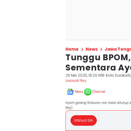
Home
News
Jawa Teng
Tunggu BPOM, 
Sementara Ay
26 Mei 2025, 18:29 WIB
Kota Surakart
Larasati Rey
News
Channel
Ayam goreng Widuran non halal ditutup se
Rey)
Intinya Sih