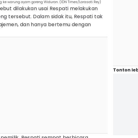
ung ke warung ayam goreng Widuran. (IDN Times/Larasati Rey)
but dilakukan usai Respati melakukan
g tersebut. Dalam sidak itu, Respati tak
ajemen, dan hanya bertemu dengan
Tonton leb
pemilik, Respati sempat berbicara