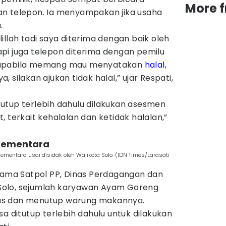
More 
n telepon. Ia menyampakan jika usaha
.
dulillah tadi saya diterima dengan baik oleh
pi juga telepon diterima dengan pemilu
 apabila memang mau menyatakan
halal
,
ya, silakan ajukan tidak halal,” ujar Respati,
utup terlebih dahulu dilakukan asesmen
 terkait kehalalan dan ketidak halalan,”
 sementara
mentara usai disidak oleh Walikota Solo. (IDN Times/Larasati
rsama Satpol PP, Dinas Perdagangan dan
olo, sejumlah karyawan Ayam Goreng
as dan menutup warung makannya.
 bisa ditutup terlebih dahulu untuk dilakukan