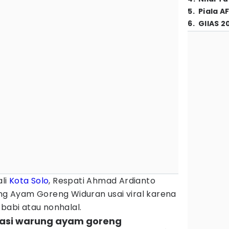
5
.
Piala A
6
.
GIIAS 2
ali
Kota Solo
, Respati Ahmad Ardianto
 Ayam Goreng Widuran usai viral karena
abi atau nonhalal.
okasi warung ayam goreng