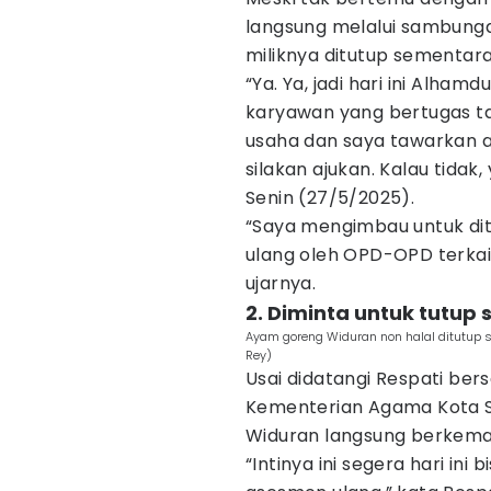
langsung melalui sambunga
miliknya ditutup sementara
“Ya. Ya, jadi hari ini Alham
karyawan yang bertugas ta
usaha dan saya tawarkan
silakan ajukan. Kalau tidak, 
Senin (27/5/2025).
“Saya mengimbau untuk dit
ulang oleh OPD-OPD terkait,
ujarnya.
2. Diminta untuk tutup
Ayam goreng Widuran non halal ditutup se
Rey)
Usai didatangi Respati be
Kementerian Agama Kota S
Widuran langsung berkem
“Intinya ini segera hari ini