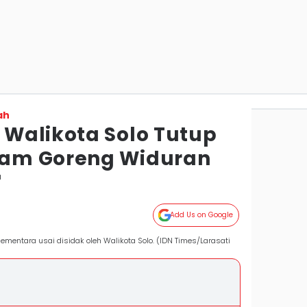
ah
Walikota Solo Tutup
am Goreng Widuran
a
Add Us on Google
mentara usai disidak oleh Walikota Solo. (IDN Times/Larasati