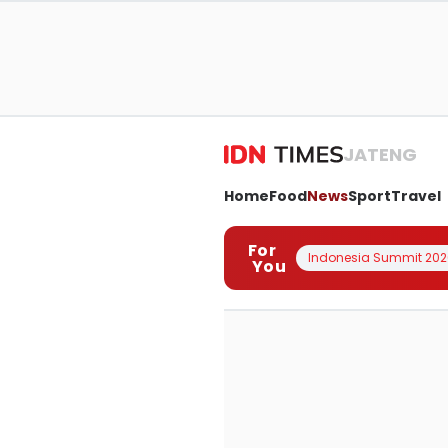
JATENG
Home
Food
News
Sport
Travel
For
Indonesia Summit 202
You