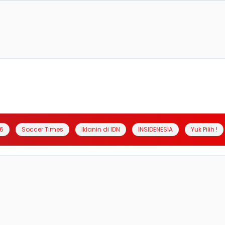
6
Soccer Times
Iklanin di IDN
INSIDENESIA
Yuk Pilih !