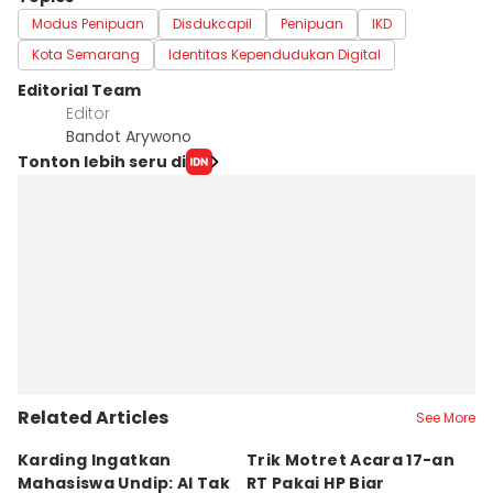
Modus Penipuan
Disdukcapil
Penipuan
IKD
Kota Semarang
Identitas Kependudukan Digital
Editorial Team
Editor
Bandot Arywono
Tonton lebih seru di
Related Articles
See More
Karding Ingatkan
Trik Motret Acara 17-an
N
Mahasiswa Undip: AI Tak
RT Pakai HP Biar
C