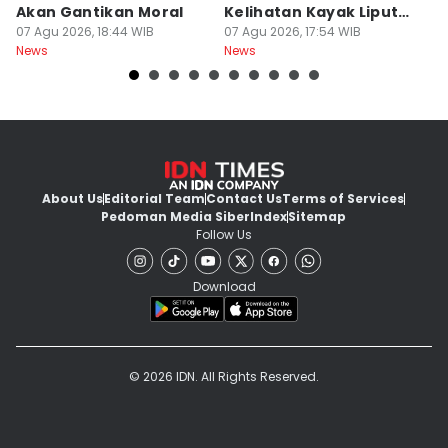
Akan Gantikan Moral
Kelihatan Kayak Liputan
1
07 Agu 2026, 18:44 WIB
Festival Nasional
07 Agu 2026, 17:54 WIB
M
07
News
News
Ne
About Us
Editorial Team
Contact Us
Terms of Services
Pedoman Media Siber
Index
Sitemap
Follow Us
Download
© 2026 IDN. All Rights Reserved.