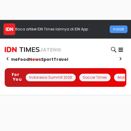
Baca artikel
IDN Times
lainnya di IDN App
Install
JATENG
Home
Food
News
Sport
Travel
For
Indonesia Summit 2026
Soccer Times
Iklanin 
You