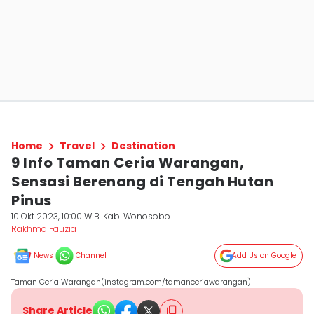
Home
Travel
Destination
9 Info Taman Ceria Warangan,
Sensasi Berenang di Tengah Hutan
Pinus
10 Okt 2023, 10:00 WIB
Kab. Wonosobo
Rakhma Fauzia
News
Channel
Add Us on Google
Taman Ceria Warangan(instagram.com/tamanceriawarangan)
Share Article