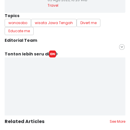
Travel
Topics
wonosobo
wisata Jawa Tengah
Divert me
Educate me
Editorial Team
Editor
Tonton lebih seru di
Bandot Arywono
Editor
Retno Rahayu
Related Articles
See More