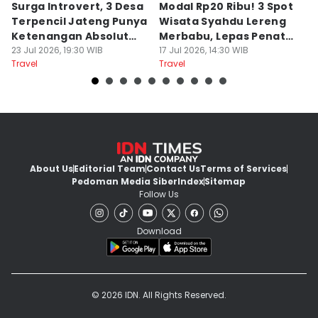
Surga Introvert, 3 Desa
Modal Rp20 Ribu! 3 Spot
S
Terpencil Jateng Punya
Wisata Syahdu Lereng
T
Ketenangan Absolut
Merbabu, Lepas Penat
5
Untuk Disconect
23 Jul 2026, 19:30 WIB
akhir Pekan!
17 Jul 2026, 14:30 WIB
B
13
Travel
Travel
Tr
About Us
Editorial Team
Contact Us
Terms of Services
Pedoman Media Siber
Index
Sitemap
Follow Us
Download
© 2026 IDN. All Rights Reserved.