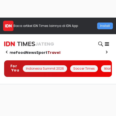
Baca artikel
IDN Times
lainnya di IDN App
Install
JATENG
Home
Food
News
Sport
Travel
For
Indonesia Summit 2026
Soccer Times
Iklanin 
You