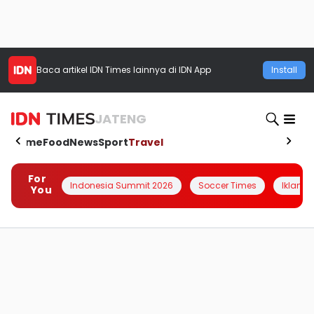
Baca artikel
IDN Times
lainnya di IDN App
Install
JATENG
Home
Food
News
Sport
Travel
For
Indonesia Summit 2026
Soccer Times
Iklanin 
You