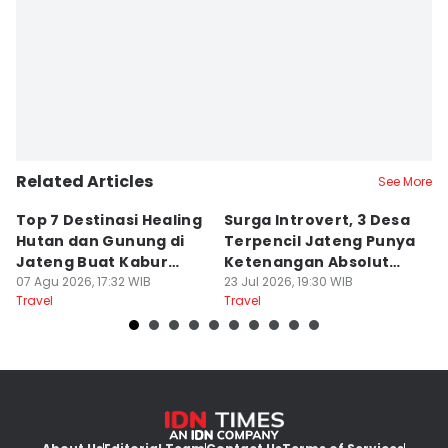
Related Articles
See More
Top 7 Destinasi Healing
Surga Introvert, 3 Desa
M
Hutan dan Gunung di
Terpencil Jateng Punya
W
Jateng Buat Kabur
Ketenangan Absolut
M
Sejenak, Under Rp200
07 Agu 2026, 17:32 WIB
Untuk Disconect
23 Jul 2026, 19:30 WIB
a
17
Travel
Travel
Tr
Ribu