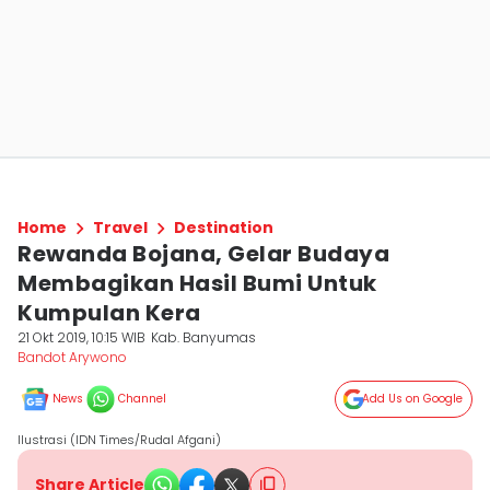
Home
Travel
Destination
Rewanda Bojana, Gelar Budaya
Membagikan Hasil Bumi Untuk
Kumpulan Kera
21 Okt 2019, 10:15 WIB
Kab. Banyumas
Bandot Arywono
News
Channel
Add Us on Google
Ilustrasi (IDN Times/Rudal Afgani)
Share Article