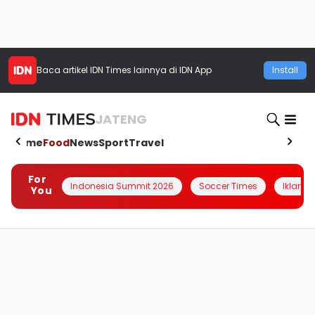
Baca artikel
IDN Times
lainnya di IDN App
Install
JATENG
Home
Food
News
Sport
Travel
For
Indonesia Summit 2026
Soccer Times
Iklanin 
You