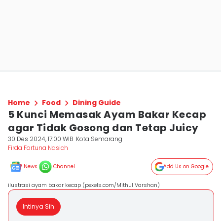
Home
Food
Dining Guide
5 Kunci Memasak Ayam Bakar Kecap
agar Tidak Gosong dan Tetap Juicy
30 Des 2024, 17:00 WIB
Kota Semarang
Firda Fortuna Nasich
News
Channel
Add Us on Google
ilustrasi ayam bakar kecap (pexels.com/Mithul Varshan)
Intinya Sih