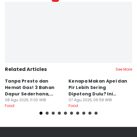
Related Articles
See More
Tanpa Presto dan
Kenapa Makan Apel dan
5
Hemat Gas! 3 Bahan
Pir Lebih Sering
C
Dapur Sederhana,
Dipotong Dulu? Ini
C
Daging Sapi Empuk
08 Agu 2026, 11:00 WIB
Alasannya
07 Agu 2026, 06:58 WIB
Y
23
Food
Food
Fo
Dalam 15 Menit