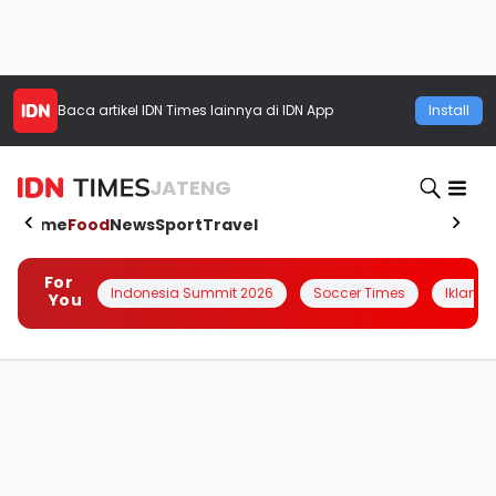
Baca artikel
IDN Times
lainnya di IDN App
Install
JATENG
Home
Food
News
Sport
Travel
For
Indonesia Summit 2026
Soccer Times
Iklanin 
You