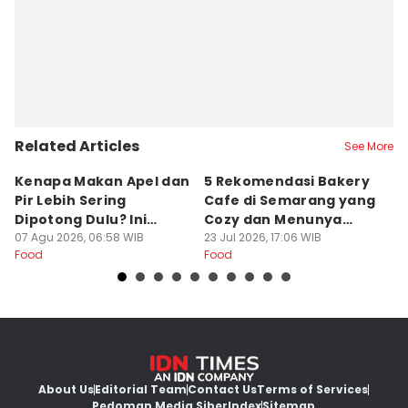
Related Articles
See More
Kenapa Makan Apel dan
5 Rekomendasi Bakery
R
Pir Lebih Sering
Cafe di Semarang yang
S
Dipotong Dulu? Ini
Cozy dan Menunya
J
Alasannya
07 Agu 2026, 06:58 WIB
Yummy
23 Jul 2026, 17:06 WIB
G
16
Food
Food
Fo
About Us
Editorial Team
Contact Us
Terms of Services
Pedoman Media Siber
Index
Sitemap