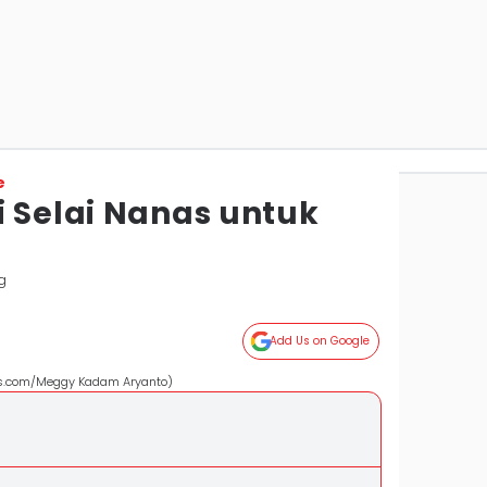
e
i Selai Nanas untuk
g
Add Us on Google
els.com/Meggy Kadam Aryanto)