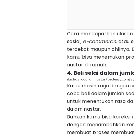
Cara mendapatkan ulasan 
sosial,
e-commerce,
atau s
terdekat maupun ahlinya. 
kamu bisa menemukan produ
nastar di rumah.
4. Beli selai dalam juml
ilustrasi adonan nastar (vecteezy.com/s
Kalau masih ragu dengan se
coba beli dalam jumlah sedik
untuk menentukan rasa dan 
dalam nastar.
Bahkan kamu bisa koreksi r
dengan menambahkan komp
membuat proses membuat na