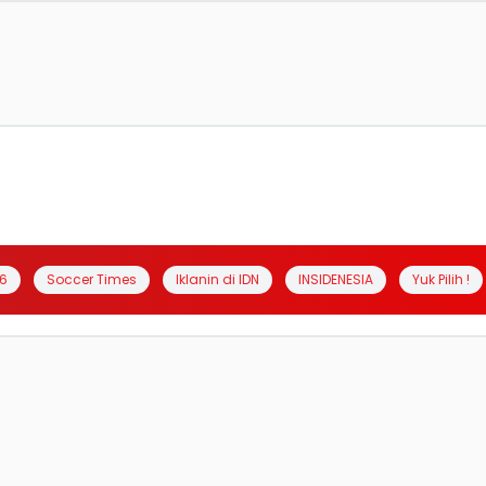
6
Soccer Times
Iklanin di IDN
INSIDENESIA
Yuk Pilih !