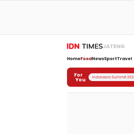
JATENG
Home
Food
News
Sport
Travel
For
Indonesia Summit 202
You