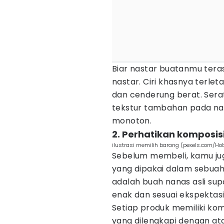
Biar nastar buatanmu teras
nastar. Ciri khasnya terlet
dan cenderung berat. Ser
tekstur tambahan pada nast
monoton.
2. Perhatikan komposis
ilustrasi memilih barang (pexels.com/Hob
Sebelum membeli, kamu ju
yang dipakai dalam sebuah 
adalah buah nanas asli su
enak dan sesuai ekspektas
Setiap produk memiliki ko
yang dilengkapi dengan a