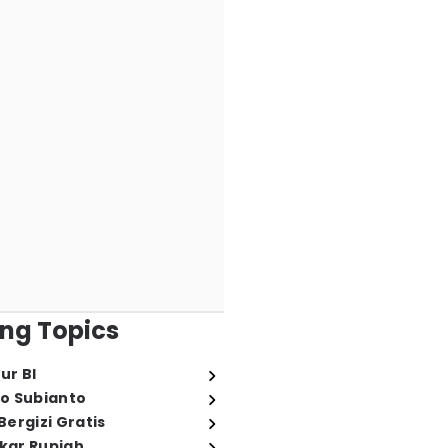
ng Topics
ur BI
o Subianto
ergizi Gratis
ukar Rupiah