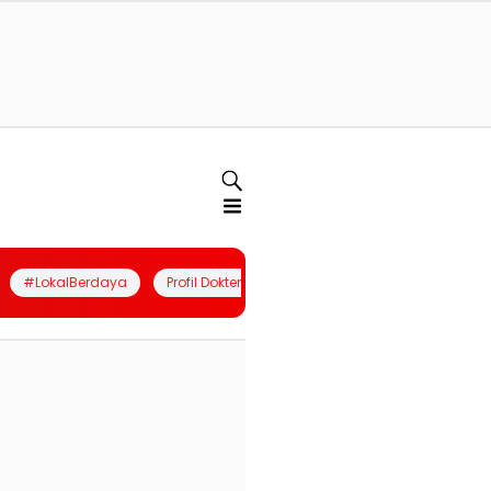
#LokalBerdaya
Profil Dokter
Quiz
Join Community