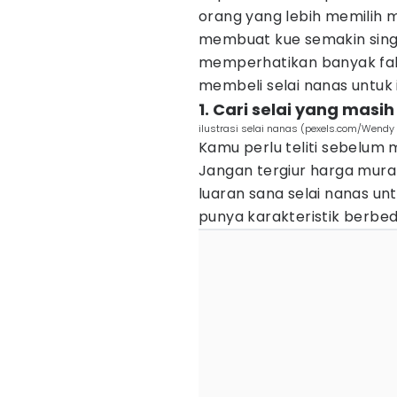
orang yang lebih memilih m
membuat kue semakin singka
memperhatikan banyak fak
membeli selai nanas untuk i
1. Cari selai yang masi
ilustrasi selai nanas (pexels.com/Wendy
Kamu perlu teliti sebelum m
Jangan tergiur harga murah
luaran sana selai nanas un
punya karakteristik berbed