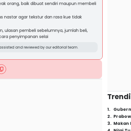
nyak orang, baik dibuat sendiri maupun membeli
 nastar agar tekstur dan rasa kue tidak
n, ulasan pembeli sebelumnya, jumlah beli,
 cara penyimpanan selai
ssisted and reviewed by our editorial team.
Trendi
1
.
Gubern
2
.
Prabow
3
.
Makan B
4
.
Nilai T