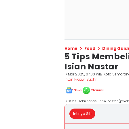
Home
Food
Dining Guid
5 Tips Membel
Isian Nastar
17 Mar 2025, 07:00 WIB
Kota Semaran
Intan Pratiwi Buchr
News
Channel
Ilustrasi selai nanas untuk nastar (pex
Intinya Sih