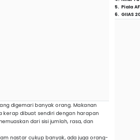
5
.
Piala A
6
.
GIIAS 2
 yang digemari banyak orang. Makanan
ga kerap dibuat sendiri dengan harapan
muaskan dari sisi jumlah, rasa, dan
am nastar cukup banyak, ada juga orang-