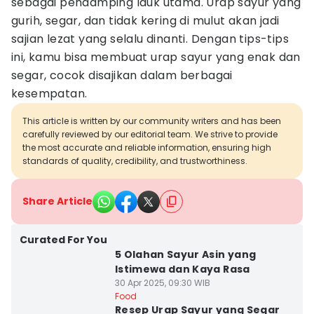
sebagai pendamping lauk utama. Urap sayur yang
gurih, segar, dan tidak kering di mulut akan jadi
sajian lezat yang selalu dinanti. Dengan tips-tips
ini, kamu bisa membuat urap sayur yang enak dan
segar, cocok disajikan dalam berbagai
kesempatan.
This article is written by our community writers and has been
carefully reviewed by our editorial team. We strive to provide
the most accurate and reliable information, ensuring high
standards of quality, credibility, and trustworthiness.
Share Article
Curated For You
5 Olahan Sayur Asin yang
Istimewa dan Kaya Rasa
30 Apr 2025, 09:30 WIB
Food
Resep Urap Sayur yang Segar