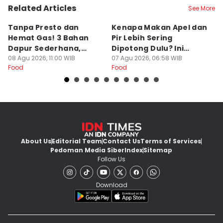
Related Articles
See More
Tanpa Presto dan
Kenapa Makan Apel dan
5
Hemat Gas! 3 Bahan
Pir Lebih Sering
C
Dapur Sederhana,
Dipotong Dulu? Ini
C
Daging Sapi Empuk
08 Agu 2026, 11:00 WIB
Alasannya
07 Agu 2026, 06:58 WIB
Y
23
Food
Food
Fo
Dalam 15 Menit
About Us
Editorial Team
Contact Us
Terms of Services
Pedoman Media Siber
Index
Sitemap
Follow Us
Download