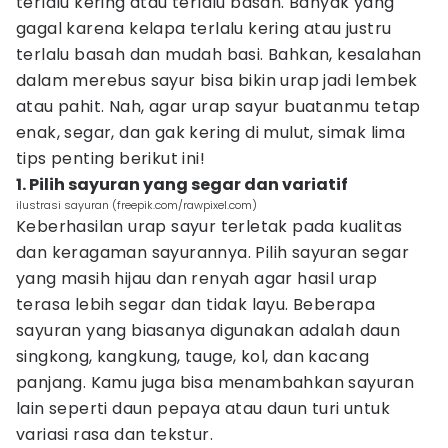
terlalu kering atau terlalu basah. Banyak yang
gagal karena kelapa terlalu kering atau justru
terlalu basah dan mudah basi. Bahkan, kesalahan
dalam merebus sayur bisa bikin urap jadi lembek
atau pahit. Nah, agar urap sayur buatanmu tetap
enak, segar, dan gak kering di mulut, simak lima
tips penting berikut ini!
1. Pilih sayuran yang segar dan variatif
ilustrasi sayuran (freepik.com/rawpixel.com)
Keberhasilan urap sayur terletak pada kualitas
dan keragaman sayurannya. Pilih sayuran segar
yang masih hijau dan renyah agar hasil urap
terasa lebih segar dan tidak layu. Beberapa
sayuran yang biasanya digunakan adalah daun
singkong, kangkung, tauge, kol, dan kacang
panjang. Kamu juga bisa menambahkan sayuran
lain seperti daun pepaya atau daun turi untuk
variasi rasa dan tekstur.