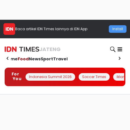
Baca artikel
IDN Times
lainnya di IDN App
Install
JATENG
Home
Food
News
Sport
Travel
For
Indonesia Summit 2026
Soccer Times
Iklanin 
You