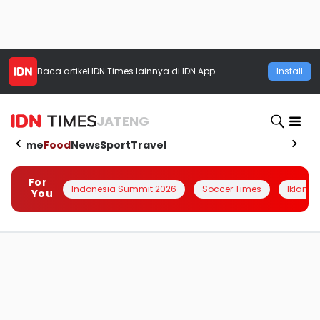
Baca artikel
IDN Times
lainnya di IDN App
Install
JATENG
Home
Food
News
Sport
Travel
For
Indonesia Summit 2026
Soccer Times
Iklanin 
You