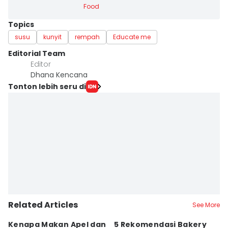
Food
Topics
susu
kunyit
rempah
Educate me
Editorial Team
Editor
Dhana Kencana
Tonton lebih seru di
Related Articles
See More
Kenapa Makan Apel dan
5 Rekomendasi Bakery
R