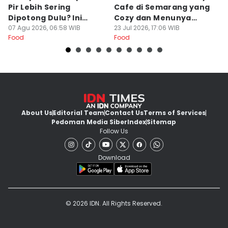
Pir Lebih Sering
Cafe di Semarang yang
S
Dipotong Dulu? Ini
Cozy dan Menunya
J
Alasannya
07 Agu 2026, 06:58 WIB
Yummy
23 Jul 2026, 17:06 WIB
G
16
Food
Food
Fo
About Us
Editorial Team
Contact Us
Terms of Services
Pedoman Media Siber
Index
Sitemap
Follow Us
Download
© 2026 IDN. All Rights Reserved.