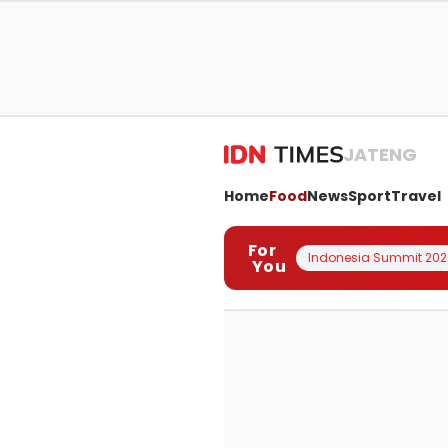
JATENG
Home
Food
News
Sport
Travel
For
Indonesia Summit 202
You