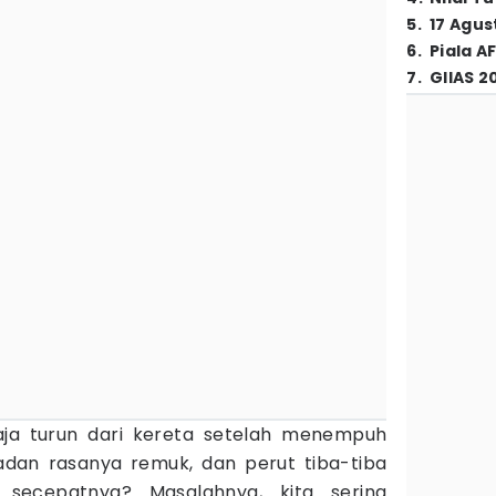
5
.
17 Agus
6
.
Piala A
7
.
GIIAS 2
aja turun dari kereta setelah menempuh
adan rasanya remuk, dan perut tiba-tiba
 secepatnya? Masalahnya, kita sering