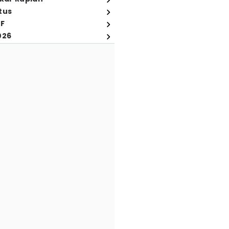
tus
FF
026