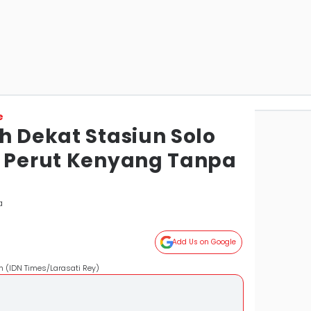
e
h Dekat Stasiun Solo
n Perut Kenyang Tanpa
a
Add Us on Google
n (IDN Times/Larasati Rey)