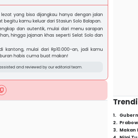
r lezat yang bisa dijangkau hanya dengan jalan
at begitu kamu keluar dari Stasiun Solo Balapan.
ngkap dan autentik, mulai dari menu sarapan
an, hingga jajanan khas seperti Selat Solo dan
 kantong, mulai dari Rp10.000-an, jadi kamu
 liburan habis cuma buat makan!
ssisted and reviewed by our editorial team.
Trendi
1
.
Gubern
2
.
Prabow
3
.
Makan B
4
.
Nilai T