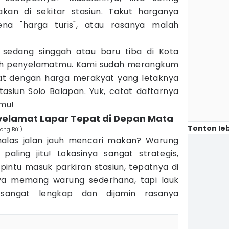
an di sekitar stasiun. Takut harganya
na "harga turis", atau rasanya malah
 sedang singgah atau baru tiba di Kota
alah penyelamatmu. Kami sudah merangkum
t dengan harga merakyat yang letaknya
asiun Solo Balapan. Yuk, catat daftarnya
tmu!
nyelamat Lapar Tepat di Depan Mata
Tonton leb
ong Bùi)
malas jalan jauh mencari makan? Warung
aling jitu! Lokasinya sangat strategis,
pintu masuk parkiran stasiun, tepatnya di
ya memang warung sederhana, tapi lauk
sangat lengkap dan dijamin rasanya