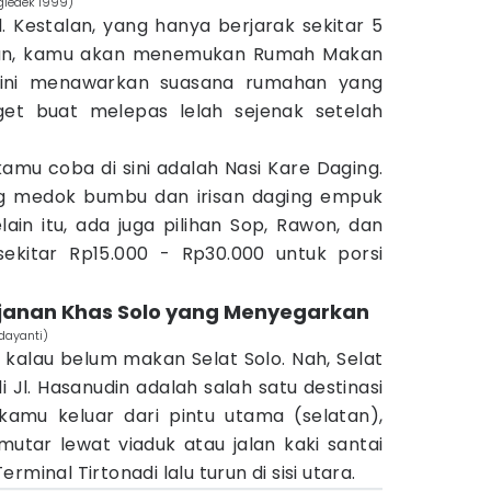
gledek 1999)
l. Kestalan, yang hanya berjarak sekitar 5
asiun, kamu akan menemukan Rumah Makan
ini menawarkan suasana rumahan yang
get buat melepas lelah sejenak setelah
amu coba di sini adalah Nasi Kare Daging.
g medok bumbu dan irisan daging empuk
ain itu, ada juga pilihan Sop, Rawon, dan
ekitar Rp15.000 - Rp30.000 untuk porsi
 Jajanan Khas Solo yang Menyegarkan
ndayanti)
 kalau belum makan Selat Solo. Nah, Selat
i Jl. Hasanudin adalah salah satu destinasi
 kamu keluar dari pintu utama (selatan),
tar lewat viaduk atau jalan kaki santai
minal Tirtonadi lalu turun di sisi utara.