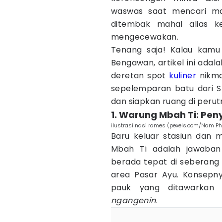
waswas saat mencari mak
ditembak mahal alias ke
mengecewakan.
Tenang saja! Kalau kamu
Bengawan, artikel ini ad
deretan spot
kuliner
nikma
sepelemparan batu dari St
dan siapkan ruang di peru
1. Warung Mbah Ti: Pe
ilustrasi nasi rames (pexels.com/Nam Ph
Baru keluar stasiun dan 
Mbah Ti adalah jawaban p
berada tepat di seberang 
area Pasar Ayu. Konsepn
pauk yang ditawarkan 
ngangenin
.