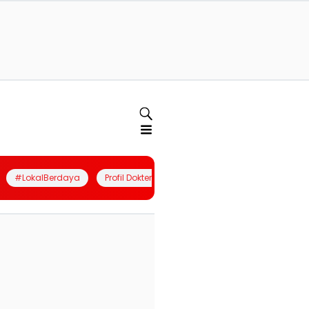
#LokalBerdaya
Profil Dokter
Quiz
Join Community