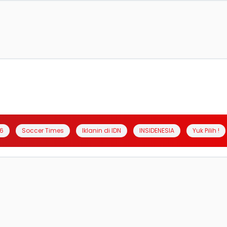
6
Soccer Times
Iklanin di IDN
INSIDENESIA
Yuk Pilih !