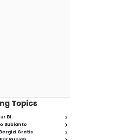
ng Topics
ur BI
o Subianto
ergizi Gratis
ukar Rupiah