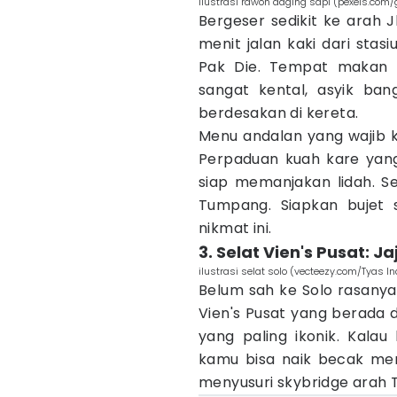
ilustrasi rawon daging sapi (pexels.com/
Bergeser sedikit ke arah J
menit jalan kaki dari st
Pak Die. Tempat makan 
sangat kental, asyik ban
berdesakan di kereta.
Menu andalan yang wajib k
Perpaduan kuah kare yan
siap memanjakan lidah. Sel
Tumpang. Siapkan bujet s
nikmat ini.
3. Selat Vien's Pusat:
ilustrasi selat solo (vecteezy.com/Tyas I
Belum sah ke Solo rasanya
Vien's Pusat yang berada d
yang paling ikonik. Kalau
kamu bisa naik becak memu
menyusuri skybridge arah Ter