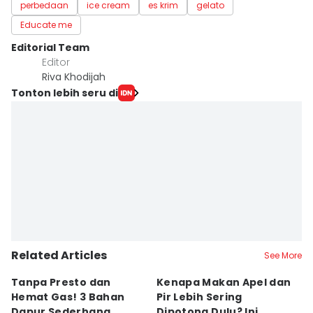
perbedaan
ice cream
es krim
gelato
Educate me
Editorial Team
Editor
Riva Khodijah
Tonton lebih seru di
Related Articles
See More
Tanpa Presto dan
Kenapa Makan Apel dan
5
Hemat Gas! 3 Bahan
Pir Lebih Sering
C
Dapur Sederhana,
Dipotong Dulu? Ini
C