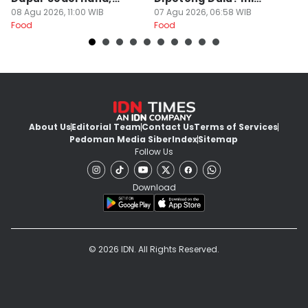
Daging Sapi Empuk
08 Agu 2026, 11:00 WIB
Alasannya
07 Agu 2026, 06:58 WIB
Y
23
Food
Food
Fo
Dalam 15 Menit
About Us
Editorial Team
Contact Us
Terms of Services
Pedoman Media Siber
Index
Sitemap
Follow Us
Download
© 2026 IDN. All Rights Reserved.