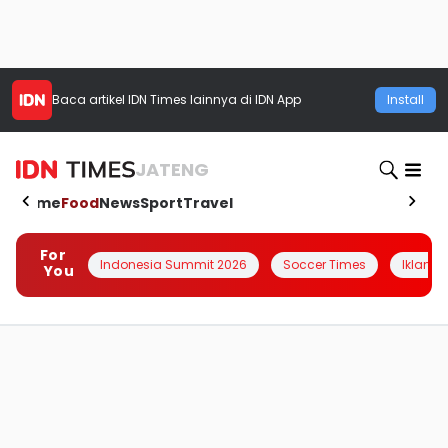
Baca artikel
IDN Times
lainnya di IDN App
Install
JATENG
Home
Food
News
Sport
Travel
For
Indonesia Summit 2026
Soccer Times
Iklanin 
You