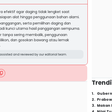
 efektif agar daging tidak lengket saat
rsiapan alat hingga penggunaan bahan alami.
panggangan, serta pemilihan daging dan
jadi kunci utama hasil panggangan sempurna.
 tanpa sering membalik, penggunaan
ilikon, dan gosokan bawang atau lemak
.
ssisted and reviewed by our editorial team.
Trendi
1
.
Gubern
2
.
Prabow
3
.
Makan B
4
.
Nilai T