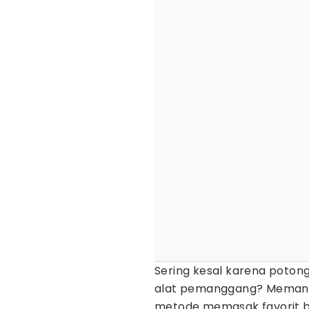
Sering kesal karena poto
alat pemanggang? Memang
metode memasak favorit 