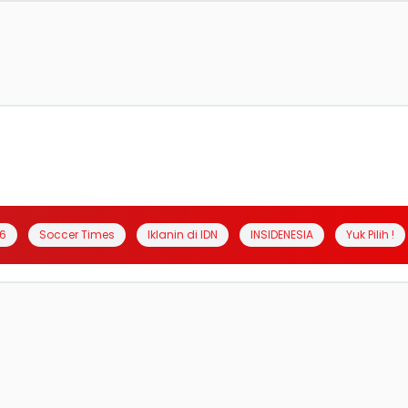
6
Soccer Times
Iklanin di IDN
INSIDENESIA
Yuk Pilih !