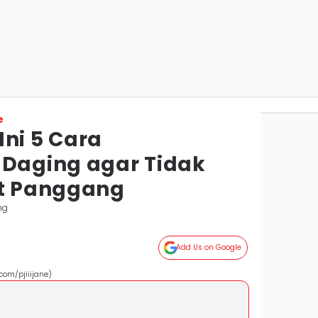
e
Ini 5 Cara
aging agar Tidak
at Panggang
ng
Add Us on Google
om/pjiiijane)