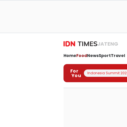
JATENG
Home
Food
News
Sport
Travel
For
Indonesia Summit 202
You