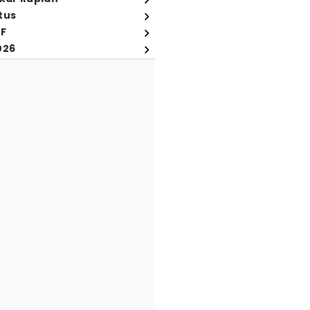
tus
FF
026