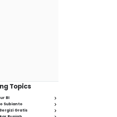
ng Topics
ur BI
o Subianto
ergizi Gratis
ukar Rupiah