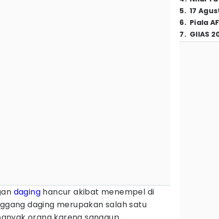
5
.
17 Agus
6
.
Piala A
7
.
GIIAS 2
ngan
daging
hancur akibat menempel di
gang daging merupakan salah satu
banyak orang karena sanggup