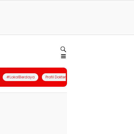
#LokalBerdaya
Profil Dokter
Quiz
Join Community