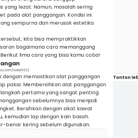
s yang lezat. Namun, masalah sering
et pada alat panggangan. Kondisi ini
ang sempurna dan merusak estetika
ersebut, kita bisa mempraktikkan
enasaran bagaimana cara memanggang
 Berikut lima cara yang bisa kamu coba!
ggangan
ezy.com/cobalt32)
lai dengan memastikan alat panggangan
Tonton leb
siap pakai. Membersihkan alat panggangan
 langkah pertama yang sangat penting.
emanggangan sebelumnya bisa menjadi
gket. Bersihkan dengan sikat kawat
u, kemudian lap dengan kain basah.
r-benar kering sebelum digunakan.