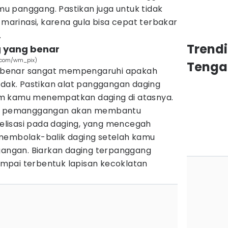
 panggang. Pastikan juga untuk tidak
rinasi, karena gula bisa cepat terbakar
.
Trend
 yang benar
y.com/wm_pix)
Tenga
benar sangat mempengaruhi apakah
idak. Pastikan alat panggangan daging
m kamu menempatkan daging di atasnya.
wal pemanggangan akan membantu
lisasi pada daging, yang mencegah
membolak-balik daging setelah kamu
ggangan. Biarkan daging terpanggang
mpai terbentuk lapisan kecoklatan