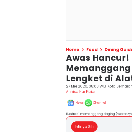
Home
Food
Dining Guid
Awas Hancur! 
Memanggang D
Lengket di Al
27 Mei 2026, 08:00 WIB
Kota Semara
Annisa Nur Fitriani
News
Channel
ilustrasi memanggang daging (vecteezy.c
Intinya Sih