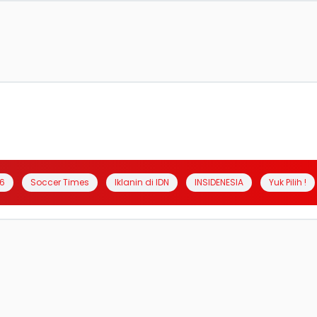
6
Soccer Times
Iklanin di IDN
INSIDENESIA
Yuk Pilih !