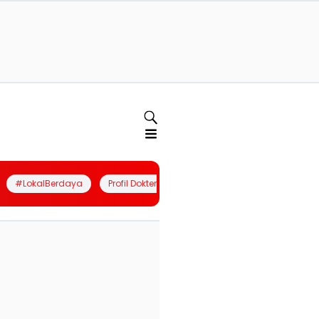
#LokalBerdaya
Profil Dokter
Quiz
Join Community