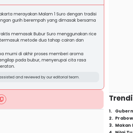
akarta merayakan Malam 1 Suro dengan tradisi
angan gurih berempah yang dimasak bersama
 praktis memasak Bubur Suro menggunakan rice
, termasuk metode dua tahap cairan dan
a murni di akhir proses memberi aroma
engilap pada bubur, menyerupai cita rasa
keraton.
ssisted and reviewed by our editorial team.
Trendi
1
.
Gubern
2
.
Prabow
3
.
Makan B
4
.
Nilai T