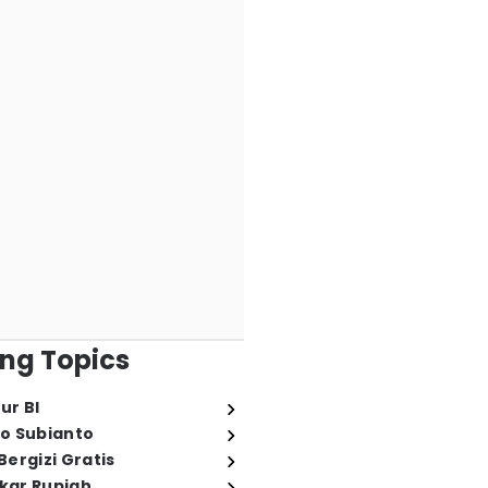
ng Topics
ur BI
o Subianto
ergizi Gratis
ukar Rupiah