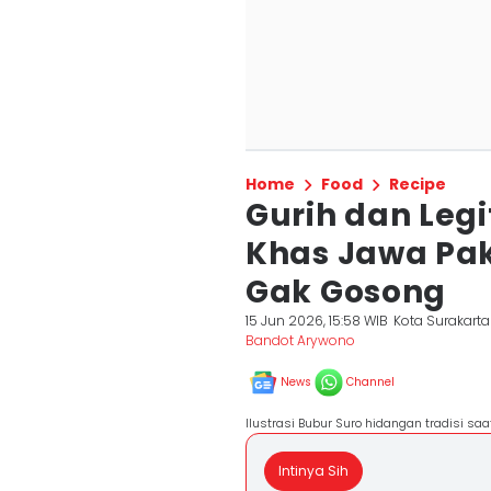
Home
Food
Recipe
Gurih dan Legit
Khas Jawa Pak
Gak Gosong
15 Jun 2026, 15:58 WIB
Kota Surakarta
Bandot Arywono
News
Channel
Ilustrasi Bubur Suro hidangan tradisi sa
Intinya Sih