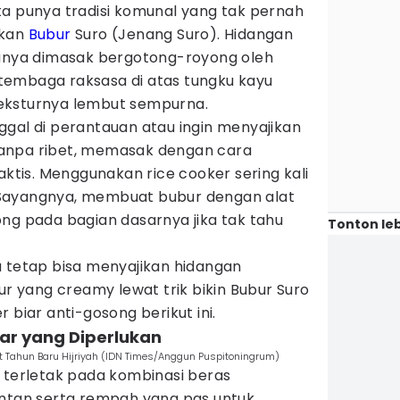
ta punya tradisi komunal yang tak pernah
ikan
Bubur
Suro (Jenang Suro). Hidangan
sanya dimasak bergotong-royong oleh
tembaga raksasa di atas tungku kayu
eksturnya lembut sempurna.
ggal di perantauan atau ingin menyajikan
h tanpa ribet, memasak dengan cara
aktis. Menggunakan rice cooker sering kali
n. Sayangnya, membuat bubur dengan alat
ng pada bagian dasarnya jika tak tahu
Tonton leb
u tetap bisa menyajikan hidangan
ur yang creamy lewat trik bikin Bubur Suro
 biar anti-gosong berikut ini.
ar yang Diperlukan
at Tahun Baru Hijriyah (IDN Times/Anggun Puspitoningrum)
 terletak pada kombinasi beras
antan serta rempah yang pas untuk