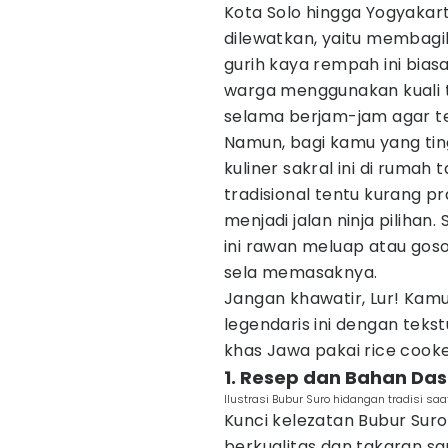
Kota Solo hingga Yogyakar
dilewatkan, yaitu membag
gurih kaya rempah ini bia
warga menggunakan kuali 
selama berjam-jam agar t
Namun, bagi kamu yang tin
kuliner sakral ini di ruma
tradisional tentu kurang pr
menjadi jalan ninja piliha
ini rawan meluap atau goso
sela memasaknya.
Jangan khawatir, Lur! Kam
legendaris ini dengan tekst
khas Jawa pakai rice cooker
1. Resep dan Bahan Das
Ilustrasi Bubur Suro hidangan tradisi sa
Kunci kelezatan Bubur Suro
berkualitas dan takaran s