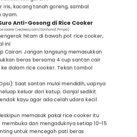
r iris, kacang tanah goreng, sambal
n ayam.
Suro Anti-Gosong di Rice Cooker
ce cooker (vecteezy.com/Sanhanat Pimpa)
mengerak hitam di bawah pot rice cooker,
 ini:
p Cairan: Jangan langsung memasukkan
asukkan beras bersama 4 cup santan cair
ke dalam rice cooker. Tekan tombol
Opsi): Saat santan mulai mendidih, uapnya
eluap keluar dari katup. Ganjal sedikit
endok kayu agar ada celah udara kecil
Meskipun memasak pakai rice cooker itu
ib membuka dan mengaduknya setiap 10–15
penting untuk mencegah pati beras