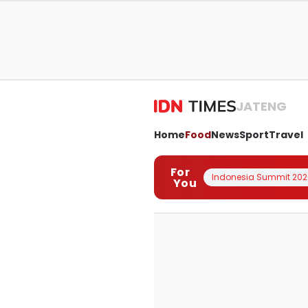
JATENG
Home
Food
News
Sport
Travel
For
Indonesia Summit 202
You