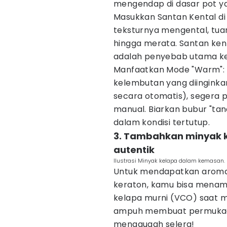
mengendap di dasar pot y
Masukkan Santan Kental di 
teksturnya mengental, tua
hingga merata. Santan kent
adalah penyebab utama ke
Manfaatkan Mode "Warm": 
kelembutan yang diingink
secara otomatis), segera
manual. Biarkan bubur "tan
dalam kondisi tertutup.
3. Tambahkan minyak 
autentik
Ilustrasi Minyak kelapa dalam kemasan.
Untuk mendapatkan aroma y
keraton, kamu bisa menam
kelapa murni (VCO) saat me
ampuh membuat permukaan
menggugah selera!