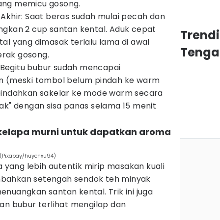
ang memicu gosong.
Akhir: Saat beras sudah mulai pecah dan
ngkan 2 cup santan kental. Aduk cepat
Trend
al yang dimasak terlalu lama di awal
Tenga
rak gosong.
Begitu bubur sudah mencapai
an (meski tombol belum pindah ke warm
 pindahkan sakelar ke mode warm secara
ak" dengan sisa panas selama 15 menit
kelapa murni untuk dapatkan aroma
 (Pixabay/huyenxu94)
ang lebih autentik mirip masakan kuali
bahkan setengah sendok teh minyak
nuangkan santan kental. Trik ini juga
 bubur terlihat mengilap dan