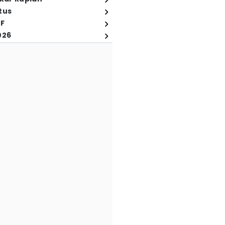
tus
FF
026