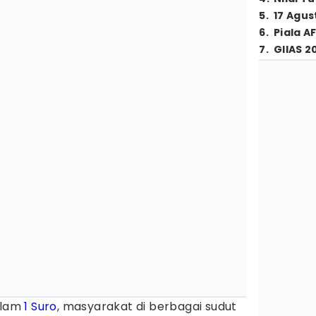
5
.
17 Agus
6
.
Piala A
7
.
GIIAS 2
alam
1 Suro
, masyarakat di berbagai sudut