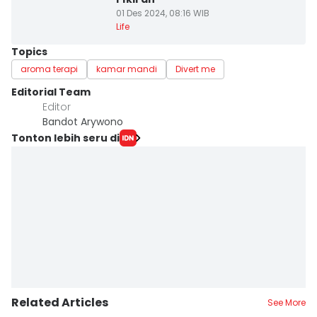
01 Des 2024, 08:16 WIB
Life
Topics
aroma terapi
kamar mandi
Divert me
Editorial Team
Editor
Bandot Arywono
Tonton lebih seru di
Related Articles
See More