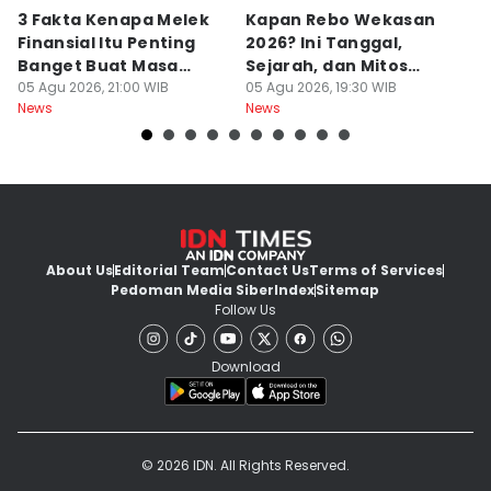
3 Fakta Kenapa Melek
Kapan Rebo Wekasan
K
Finansial Itu Penting
2026? Ini Tanggal,
B
Banget Buat Masa
Sejarah, dan Mitos
D
Depanmu!
05 Agu 2026, 21:00 WIB
Tolak Bala di Jateng
05 Agu 2026, 19:30 WIB
Ai
05
News
News
Ne
About Us
Editorial Team
Contact Us
Terms of Services
Pedoman Media Siber
Index
Sitemap
Follow Us
Download
© 2026 IDN. All Rights Reserved.