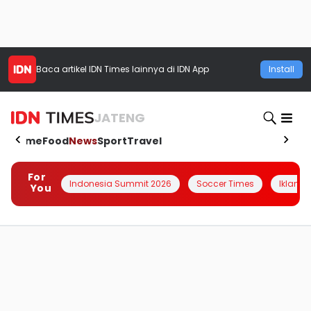
Baca artikel
IDN Times
lainnya di IDN App
Install
JATENG
Home
Food
News
Sport
Travel
For
Indonesia Summit 2026
Soccer Times
Iklanin 
You