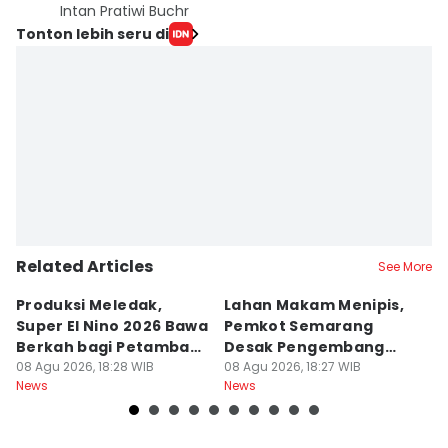
Intan Pratiwi Buchr
Tonton lebih seru di
Related Articles
See More
Produksi Meledak,
Lahan Makam Menipis,
L
Super El Nino 2026 Bawa
Pemkot Semarang
F
Berkah bagi Petambak
Desak Pengembang
L
Garam
08 Agu 2026, 18:28 WIB
Serahkan PSU
08 Agu 2026, 18:27 WIB
Ju
08
News
News
Ne
U