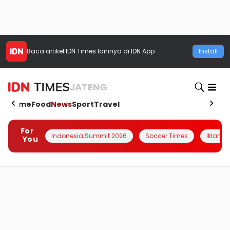
Baca artikel
IDN Times
lainnya di IDN App
Install
JATENG
Home
Food
News
Sport
Travel
For
Indonesia Summit 2026
Soccer Times
Iklanin 
You