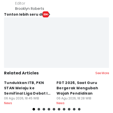
Editor
Brooklyn Roberts
Tonton lebih seru di
Related Articles
See More
Tundukkan ITB, PKN
FGT 2026, Saat Guru
[
STAN Melaju ke
Bergerak Mengubah
D
Semifinal Liga Debat IDN
Wajah Pendidikan
A
Times 2026
06 Agu 2026, 18:45 WIB
06 Agu 2026, 18:28 WIB
S
06
News
News
Ne
d