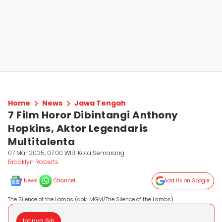
Home
News
Jawa Tengah
7 Film Horor Dibintangi Anthony
Hopkins, Aktor Legendaris
Multitalenta
07 Mar 2025, 07:00 WIB
Kota Semarang
Brooklyn Roberts
News
Channel
Add Us on Google
The Silence of the Lambs (dok. MGM/The Silence of the Lambs)
Intinya Sih