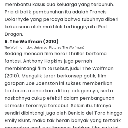
membantu kasus dua keluarga yang terbunuh.
Pria di balik pembunuhan itu adalah Francis
Dolarhyde yang percaya bahwa tubuhnya diberi
kekuasaan oleh makhluk tertinggi yaitu Red
Dragon.
5. The Wolfman (2010)
The Wolfman (dok. Universal Pictures/The Wolfman)
Sedang mencari film horor thriller bertema
fantasi, Anthony Hopkins juga pernah
membintangi film tersebut, judul The Wolfman
(2010). Mengulik teror berkonsep gotik, film
garapan Joe Joenston ini sukses memberikan
tontonan mencekam di tiap adegannya, serta
naskahnya cukup efektif dalam pembangunan
atmosfir terornya tersebut. Selain itu, filmnya
sendiri dibintangi juga oleh Benicio del Toro hingga
Emily Blunt, maka tak heran banyak yang tertarik
menonton saat perilisannya, bahkan film satu ini