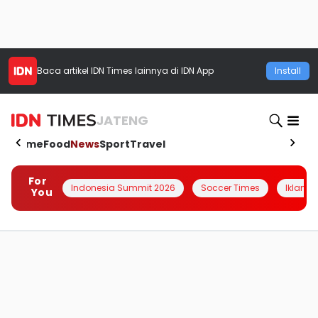
Baca artikel
IDN Times
lainnya di IDN App
Install
JATENG
Home
Food
News
Sport
Travel
For
Indonesia Summit 2026
Soccer Times
Iklanin 
You