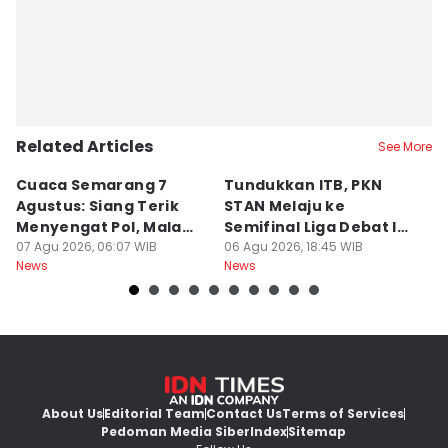
Related Articles
See More
Cuaca Semarang 7
Tundukkan ITB, PKN
F
Agustus: Siang Terik
STAN Melaju ke
B
Menyengat Pol, Malam
Semifinal Liga Debat IDN
W
Dingin Bediding Atis!
07 Agu 2026, 06:07 WIB
Times 2026
06 Agu 2026, 18:45 WIB
06
News
News
Ne
About Us
Editorial Team
Contact Us
Terms of Services
Pedoman Media Siber
Index
Sitemap