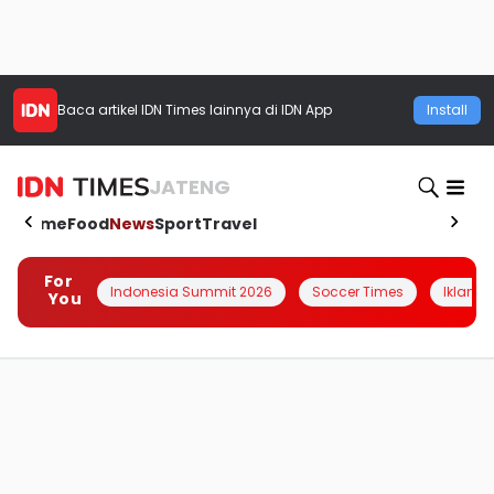
Baca artikel
IDN Times
lainnya di IDN App
Install
JATENG
Home
Food
News
Sport
Travel
For
Indonesia Summit 2026
Soccer Times
Iklanin 
You