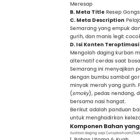
Meresap
B. Meta Title
Resep Gongso
C. Meta Description
Pelaj
Semarang yang empuk dan
gurih, dan manis legit coco
D. Isi Konten Teroptimasi
Mengolah daging kurban me
alternatif cerdas saat bo
Semarang ini menyajikan p
dengan bumbu sambal gor
minyak merah yang gurih. 
(
smoky
), pedas nendang, d
bersama nasi hangat.
Berikut adalah panduan b
untuk menghadirkan keleza
Komponen Bahan yang 
ilustrasi daging sapi (unsplash.com/Sa
1. Bahan Utama & Kuah