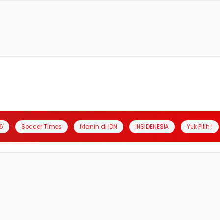
6
Soccer Times
Iklanin di IDN
INSIDENESIA
Yuk Pilih !