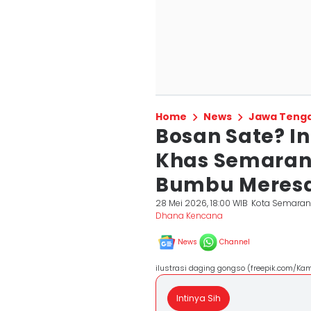
Home
News
Jawa Teng
Bosan Sate? In
Khas Semaran
Bumbu Meres
28 Mei 2026, 18:00 WIB
Kota Semara
Dhana Kencana
News
Channel
ilustrasi daging gongso (freepik.com/Ka
Intinya Sih