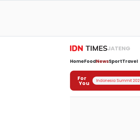
JATENG
Home
Food
News
Sport
Travel
For
Indonesia Summit 202
You