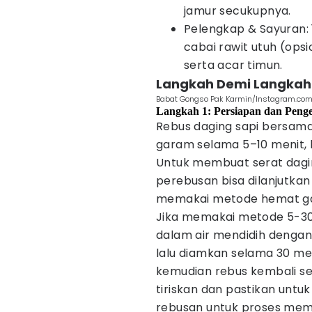
jamur secukupnya.
Pelengkap & Sayuran:
cabai rawit utuh (opsi
serta acar timun.
Langkah Demi Langkah
Babat Gongso Pak Karmin/Instagram.co
Langkah 1: Persiapan dan Peng
Rebus daging sapi bersama 
garam selama 5–10 menit, l
Untuk membuat serat dagi
perebusan bisa dilanjutka
memakai metode hemat ga
Jika memakai metode 5-30-
dalam air mendidih dengan
lalu diamkan selama 30 me
kemudian rebus kembali se
tiriskan dan pastikan untuk
rebusan untuk proses mem