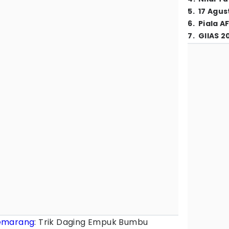
5
.
17 Agus
6
.
Piala A
7
.
GIIAS 2
emarang
: Trik Daging Empuk Bumbu