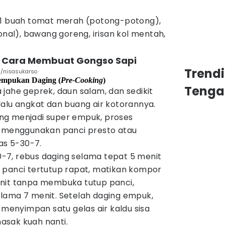
 1 buah tomat merah (potong-potong),
onal), bawang goreng, irisan kol mentah,
 Cara Membuat Gongso Sapi
Trend
m/nisasukarso
empukan Daging (
Pre-Cooking
)
Tenga
jahe geprek, daun salam, dan sedikit
alu angkat dan buang air kotorannya.
ng menjadi super empuk, proses
n menggunakan panci presto atau
s 5-30-7.
7, rebus daging selama tepat 5 menit
 panci tertutup rapat, matikan kompor
nit tanpa membuka tutup panci,
lama 7 menit. Setelah daging empuk,
 menyimpan satu gelas air kaldu sisa
asak kuah nanti.