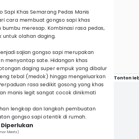
 Sapi Khas Semarang Pedas Manis
ari cara membuat gongso sapi khas
 bumbu meresap. Kombinasi rasa pedas,
k untuk olahan daging.
njadi sajian gongso sapi merupakan
san menyantap sate. Hidangan khas
otongan daging super empuk yang dibalur
eng tebal (medok) hingga mengeluarkan
Tonton leb
Perpaduan rasa sedikit gosong yang khas
an manis legit sangat cocok dinikmati
ahan lengkap dan langkah pembuatan
tan gongso sapi otentik di rumah.
Diperlukan
tmar Meats)