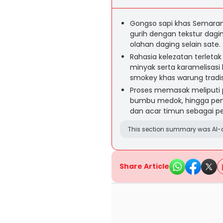
Gongso sapi khas Semaran
gurih dengan tekstur dagi
olahan daging selain sate.
Rahasia kelezatan terlet
minyak serta karamelisas
smokey khas warung tradis
Proses memasak meliputi
bumbu medok, hingga pen
dan acar timun sebagai p
This section summary was AI-a
Share Article