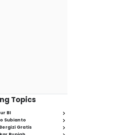
ng Topics
ur BI
o Subianto
ergizi Gratis
ukar Rupiah