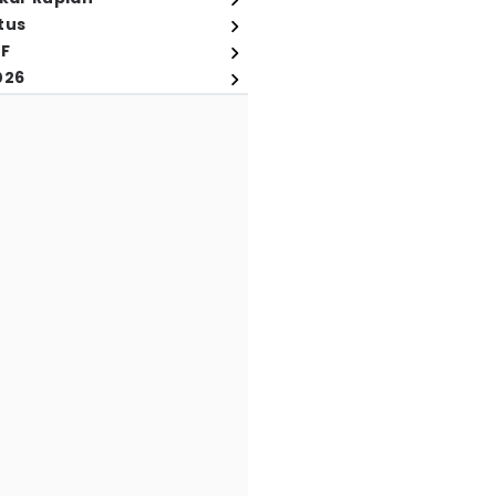
tus
FF
026