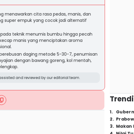
g menawarkan cita rasa pedas, manis, dan
ng super empuk yang cocok jadi alternatif
ak pada teknik menumis bumbu hingga pecah
i kecap manis yang menciptakan aroma
ional.
 perebusan daging metode 5-30-7, penumisan
yajian dengan bawang goreng, kol mentah,
elengkap.
ssisted and reviewed by our editorial team.
Trendi
1
.
Gubern
2
.
Prabow
3
.
Makan B
4
.
Nilai T