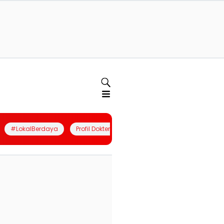
#LokalBerdaya
Profil Dokter
Quiz
Join Community