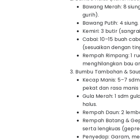
Bawang Merah: 8 siun
gurih).
Bawang Putih: 4 siung.
Kemiri: 3 butir (sangrai
Cabai: 10–15 buah cab
(sesuaikan dengan ti
Rempah Rimpang: 1 rua
menghilangkan bau amis
3. Bumbu Tambahan & Sau
Kecap Manis: 5–7 sdm
pekat dan rasa manis 
Gula Merah: 1 sdm gula
halus.
Rempah Daun: 2 lemba
Rempah Batang & Gep
serta lengkuas (gepre
Penyedap: Garam, meri