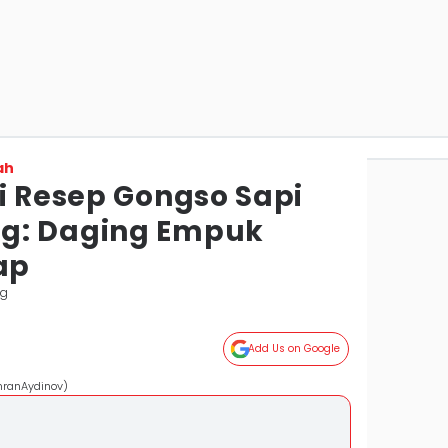
ah
i Resep Gongso Sapi
g: Daging Empuk
ap
ng
Add Us on Google
mranAydinov)