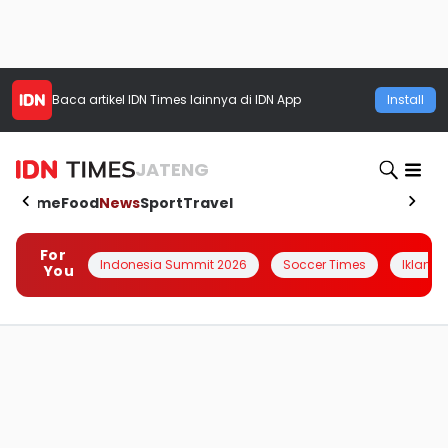
Baca artikel
IDN Times
lainnya di IDN App
Install
JATENG
Home
Food
News
Sport
Travel
For
Indonesia Summit 2026
Soccer Times
Iklanin 
You