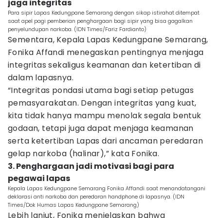
jaga integritas
Para sipir Lapas Kedungpane Semarang dengan sikap istirahat ditempat
saat apel pagi pemberian penghargaan bagi sipir yang bisa gagalkan
penyelundupan narkoba. (IDN Times/Fariz Fardianto)
Sementara, Kepala Lapas Kedungpane Semarang,
Fonika Affandi menegaskan pentingnya menjaga
integritas sekaligus keamanan dan ketertiban di
dalam lapasnya.
“Integritas pondasi utama bagi setiap petugas
pemasyarakatan. Dengan integritas yang kuat,
kita tidak hanya mampu menolak segala bentuk
godaan, tetapi juga dapat menjaga keamanan
serta ketertiban Lapas dari ancaman peredaran
gelap narkoba (halinar),” kata Fonika.
3. Penghargaan jadi motivasi bagi para
pegawai lapas
Kepala Lapas Kedungpane Semarang Fonika Affandi saat menandatangani
deklarasi anti narkoba dan peredaran handphone di lapasnya. (IDN
Times/Dok Humas Lapas Kedungpane Semarang)
Lebih lanjut, Fonika menjelaskan bahwa