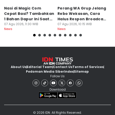
Nasi di Magic Com
Perang WA Grup Jelang
C
Cepat Basi? Tambahkan
Rebo Wekasan, Cara
Di
1 Bahan Dapur Ini Saat
Halus Respon Broadcast
B
Menanak, Awet 2 Hari
07 Agu 2026, 11:30 WIB
Parno
07 Agu 2026, 10:15 WIB
D
07
News
News
Ne
About Us
Editorial Team
Contact Us
Terms of Services
Pedoman Media Siber
Index
Sitemap
Follow Us
Download
© 2026 IDN. All Rights Reserved.