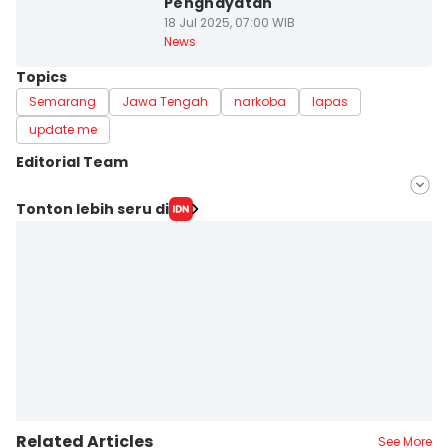
Penghayatan
18 Jul 2025, 07:00 WIB
News
Topics
Semarang
Jawa Tengah
narkoba
lapas
update me
Editorial Team
Editor
Tonton lebih seru di
Fariz Fardianto
Editor
Bandot Arywono
Related Articles
See More