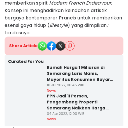
memberikan spirit
Modern French Endeavour
.
Konsep ini menghadirkan keindahan artistik
bergaya kontemporer Prancis untuk memberikan
esensi gaya hidup (
lifestyle
) yang diimpikan,”
tandasnya.
Share Article
Curated For You
Rumah Harga 1 Miliaran di
Semarang Laris Manis,
Mayoritas Konsumen Bayar
Cash
18 Jul 2022, 08:45 WIB
News
PPN Jadi 11 Persen,
Pengembang Properti
Semarang Naikkan Harga
Rumah
04 Apr 2022, 12:00 WIB
News