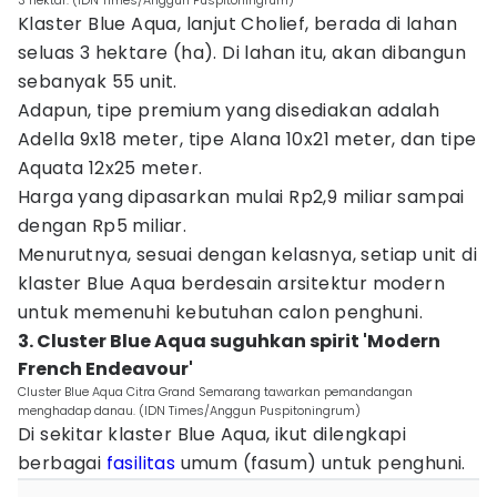
3 hektar. (IDN Times/Anggun Puspitoningrum)
Klaster Blue Aqua, lanjut Cholief, berada di lahan
seluas 3 hektare (ha). Di lahan itu, akan dibangun
sebanyak 55 unit.
Adapun, tipe premium yang disediakan adalah
Adella 9x18 meter, tipe Alana 10x21 meter, dan tipe
Aquata 12x25 meter.
Harga yang dipasarkan mulai Rp2,9 miliar sampai
dengan Rp5 miliar.
Menurutnya, sesuai dengan kelasnya, setiap unit di
klaster Blue Aqua berdesain arsitektur modern
untuk memenuhi kebutuhan calon penghuni.
3. Cluster Blue Aqua suguhkan spirit 'Modern
French Endeavour'
Cluster Blue Aqua Citra Grand Semarang tawarkan pemandangan
menghadap danau. (IDN Times/Anggun Puspitoningrum)
Di sekitar klaster Blue Aqua, ikut dilengkapi
berbagai
fasilitas
umum (fasum) untuk penghuni.