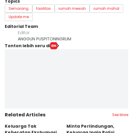
Topics
Semarang
fasilitas
rumah mewah
rumah mahal
Update me
Editorial Team
Editor
ANGGUN PUSPITONINGRUM
Tonton lebih seru di
Related Articles
See More
Keluarga Tak
Minta Perlindungan,
M
Keberatan Ekshumasi
Keluarga Ingin Polisi
P