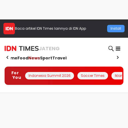
Baca artikel
IDN Times
lainnya di IDN App
Install
JATENG
Home
Food
News
Sport
Travel
For
Indonesia Summit 2026
Soccer Times
Iklanin 
You