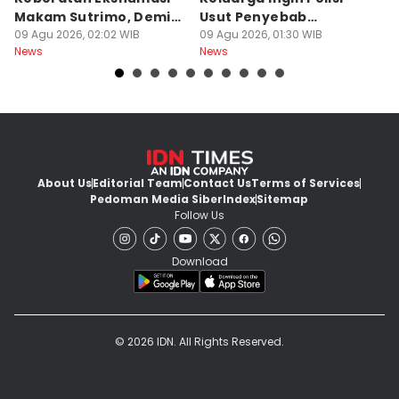
Makam Sutrimo, Demi
Usut Penyebab
B
Usut Kematian
09 Agu 2026, 02:02 WIB
Kematian Sutrimo
09 Agu 2026, 01:30 WIB
S
08
News
News
Ne
Almarhum
About Us
Editorial Team
Contact Us
Terms of Services
Pedoman Media Siber
Index
Sitemap
Follow Us
Download
© 2026 IDN. All Rights Reserved.