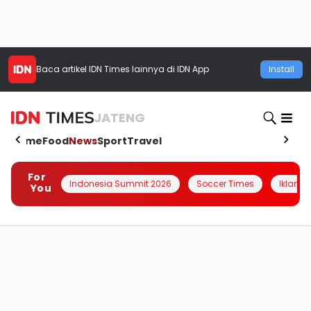
Baca artikel
IDN Times
lainnya di IDN App
Install
JATENG
Home
Food
News
Sport
Travel
For
Indonesia Summit 2026
Soccer Times
Iklanin 
You