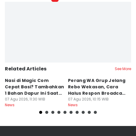
Related Articles
See More
Nasi di Magic Com
Perang WA Grup Jelang
C
Cepat Basi? Tambahkan
Rebo Wekasan, Cara
Di
1 Bahan Dapur Ini Saat
Halus Respon Broadcast
B
Menanak, Awet 2 Hari
07 Agu 2026, 11:30 WIB
Parno
07 Agu 2026, 10:15 WIB
D
07
News
News
Ne