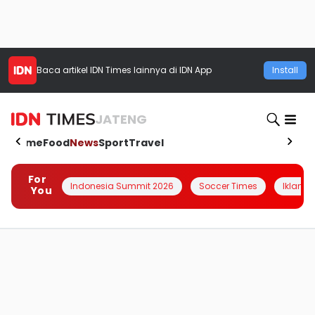
Baca artikel
IDN Times
lainnya di IDN App
Install
JATENG
Home
Food
News
Sport
Travel
For
Indonesia Summit 2026
Soccer Times
Iklanin 
You