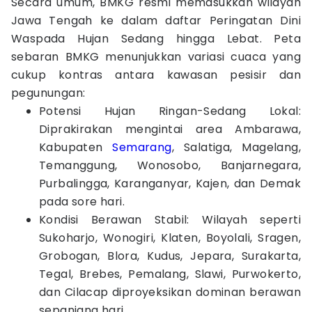
Secara umum, BMKG resmi memasukkan wilayah
Jawa Tengah ke dalam daftar Peringatan Dini
Waspada Hujan Sedang hingga Lebat. Peta
sebaran BMKG menunjukkan variasi cuaca yang
cukup kontras antara kawasan pesisir dan
pegunungan:
Potensi Hujan Ringan-Sedang Lokal:
Diprakirakan mengintai area Ambarawa,
Kabupaten
Semarang
, Salatiga, Magelang,
Temanggung, Wonosobo, Banjarnegara,
Purbalingga, Karanganyar, Kajen, dan Demak
pada sore hari.
Kondisi Berawan Stabil: Wilayah seperti
Sukoharjo, Wonogiri, Klaten, Boyolali, Sragen,
Grobogan, Blora, Kudus, Jepara, Surakarta,
Tegal, Brebes, Pemalang, Slawi, Purwokerto,
dan Cilacap diproyeksikan dominan berawan
sepanjang hari.