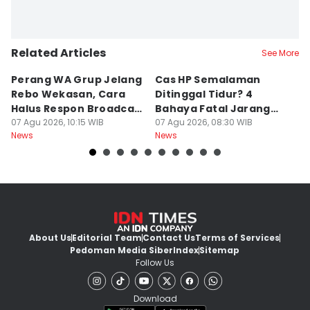
Related Articles
See More
Perang WA Grup Jelang
Cas HP Semalaman
J
Rebo Wekasan, Cara
Ditinggal Tidur? 4
J
Halus Respon Broadcast
Bahaya Fatal Jarang
Ha
Parno
07 Agu 2026, 10:15 WIB
Disadari Pekerja Kantor
07 Agu 2026, 08:30 WIB
A
07
News
News
Ne
About Us
Editorial Team
Contact Us
Terms of Services
Pedoman Media Siber
Index
Sitemap
Follow Us
Download