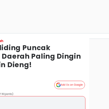
ah
iding Puncak
 Daerah Paling Dingin
in Dieng!
Add Us on Google
 Wijianto)