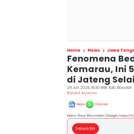
Home
News
Jawa Teng
Fenomena Bed
Kemarau, Ini 5
di Jateng Sela
29 Jun 2026, 16:30 WIB
Kab. Boyolali
Bandot Arywono
News
Channel
Kebun Raya Baturraden (Google maps/Arif
Intinya Sih