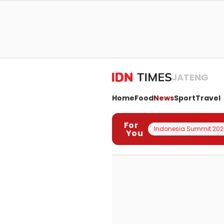
JATENG
Home
Food
News
Sport
Travel
For
Indonesia Summit 202
You