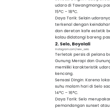
udara di Tawangmangu pada
15°C – 18°C.
Daya Tarik: Selain udaranya
terkenal dengan keindahan 
dan deretan kafe estetik b
kalau didatangi bareng pa
2. Selo, Boyolali
Instagram.com/new_selo
Terletak persis di pelana 
Gunung Merapi dan Gunun
memiliki karakteristik uda
kencang.
Sensasi Dingin: Karena loka
suhu malam hari di Selo s
14°C – 16°C.
Daya Tarik: Selo merupakan
pemandangan sunset atau s