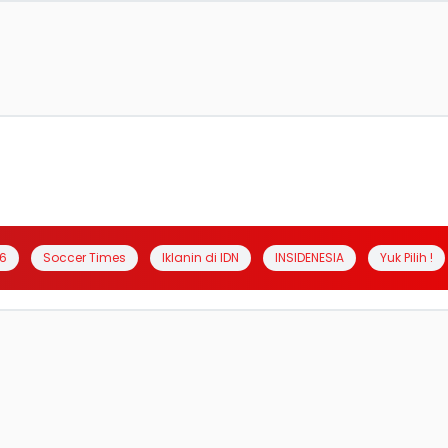
6
Soccer Times
Iklanin di IDN
INSIDENESIA
Yuk Pilih !