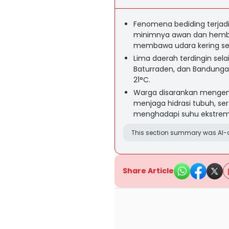
Fenomena bediding terjad
minimnya awan dan hembus
membawa udara kering ser
Lima daerah terdingin sel
Baturraden, dan Bandung
21°C.
Warga disarankan mengena
menjaga hidrasi tubuh, s
menghadapi suhu ekstrem
This section summary was AI-a
Share Article