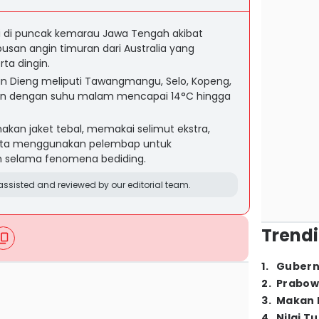
i di puncak kemarau Jawa Tengah akibat
an angin timuran dari Australia yang
ta dingin.
ain Dieng meliputi Tawangmangu, Selo, Kopeng,
an dengan suhu malam mencapai 14°C hingga
kan jaket tebal, memakai selimut ekstra,
erta menggunakan pelembap untuk
 selama fenomena bediding.
ssisted and reviewed by our editorial team.
Trendi
1
.
Gubern
2
.
Prabow
3
.
Makan B
4
.
Nilai T