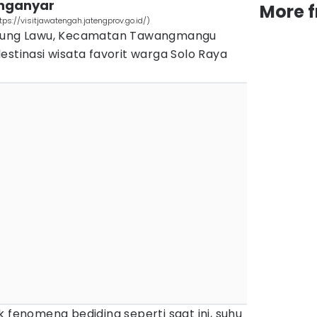
nganyar
More 
s://visitjawatengah.jatengprov.go.id/)
unung Lawu, Kecamatan Tawangmangu
estinasi wisata favorit warga Solo Raya
k fenomena bediding seperti saat ini, suhu