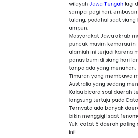
wilayah
Jawa Tengah
lagi 
sampai pagi hari, embusa
tulang, padahal saat siang
ampun.
Masyarakat Jawa akrab men
puncak musim kemarau ini
alamiah ini terjadi karena 
panas bumi di siang hari 
tanpa ada yang menahan. 
Timuran yang membawa mas
Australia yang sedang men
Kalau bicara soal daerah ter
langsung tertuju pada Datar
Ternyata ada banyak daera
bikin menggigil saat feno
Yuk, catat 5 daerah paling 
ini!