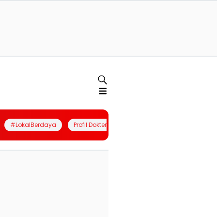
#LokalBerdaya
Profil Dokter
Quiz
Join Community