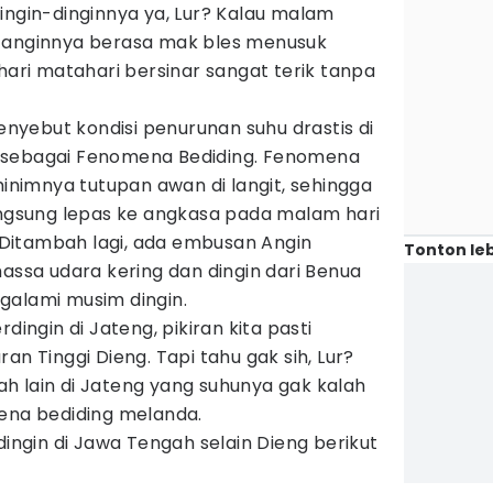
dingin-dinginnya ya, Lur? Kalau malam
n anginnya berasa mak bles menusuk
 hari matahari bersinar sangat terik tanpa
yebut kondisi penurunan suhu drastis di
 sebagai Fenomena Bediding. Fenomena
minimnya tutupan awan di langit, sehingga
langsung lepas ke angkasa pada malam hari
Ditambah lagi, ada embusan Angin
Tonton leb
sa udara kering dan dingin dari Benua
galami musim dingin.
dingin di Jateng, pikiran kita pasti
an Tinggi Dieng. Tapi tahu gak sih, Lur?
h lain di Jateng yang suhunya gak kalah
mena bediding melanda.
dingin di Jawa Tengah selain Dieng berikut