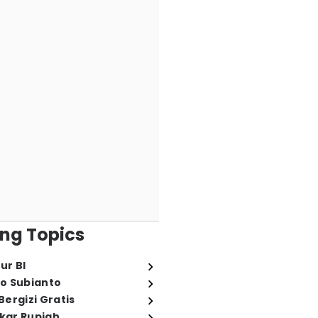
ng Topics
ur BI
o Subianto
ergizi Gratis
ukar Rupiah