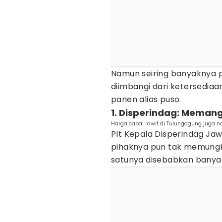
Namun seiring banyaknya p
diimbangi dari ketersediaa
panen alias puso.
1. Disperindag: Meman
Harga cabai rawit di Tulungagung juga 
Plt Kepala Disperindag Ja
pihaknya pun tak memungki
satunya disebabkan bany