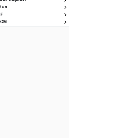
tus
FF
026