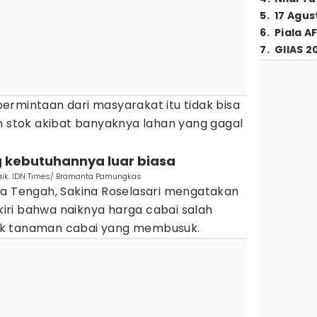
5
.
17 Agus
6
.
Piala A
7
.
GIIAS 2
ermintaan dari masyarakat itu tidak bisa
n stok akibat banyaknya lahan yang gagal
g kebutuhannya luar biasa
naik. IDN Times/ Bramanta Pamungkas
wa Tengah, Sakina Roselasari mengatakan
ri bahwa naiknya harga cabai salah
ak tanaman cabai yang membusuk.