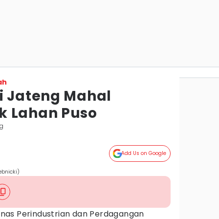
ah
i Jateng Mahal
k Lahan Puso
g
Add Us on Google
ebnicki)
inas Perindustrian dan Perdagangan