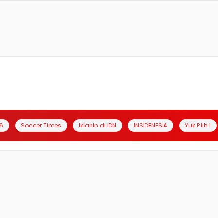
6
Soccer Times
Iklanin di IDN
INSIDENESIA
Yuk Pilih !