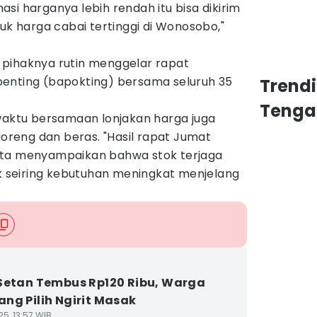
si harganya lebih rendah itu bisa dikirim
tuk harga cabai tertinggi di Wonosobo,"
pihaknya rutin menggelar rapat
enting (bapokting) bersama seluruh 35
Trend
Tenga
 waktu bersamaan lonjakan harga juga
goreng dan beras. "Hasil rapat Jumat
ota menyampaikan bahwa stok terjaga
seiring kebutuhan meningkat menjelang
Setan Tembus Rp120 Ribu, Warga
ng Pilih Ngirit Masak
5, 13:57 WIB