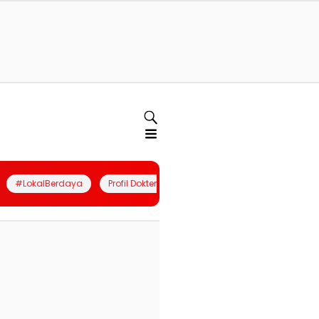
#LokalBerdaya
Profil Dokter
Quiz
Join Community