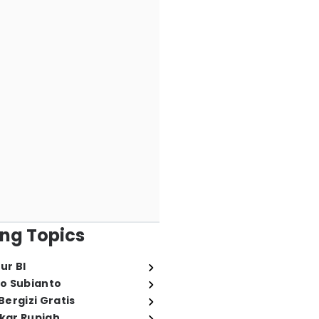
ng Topics
ur BI
o Subianto
ergizi Gratis
ukar Rupiah