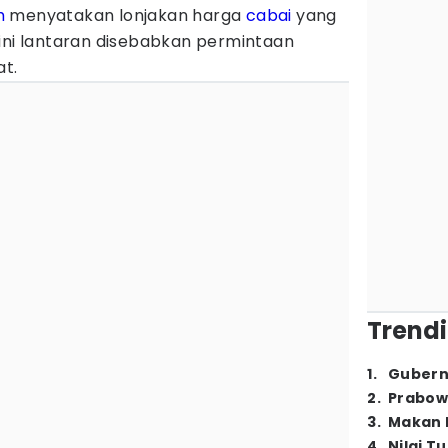
h
menyatakan lonjakan harga
cabai
yang
 ini lantaran disebabkan permintaan
at.
Trendi
1
.
Gubern
2
.
Prabow
3
.
Makan B
4
.
Nilai T