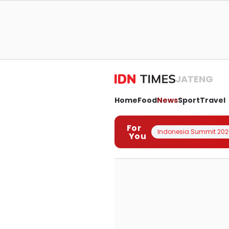
JATENG
Home
Food
News
Sport
Travel
For
Indonesia Summit 202
You