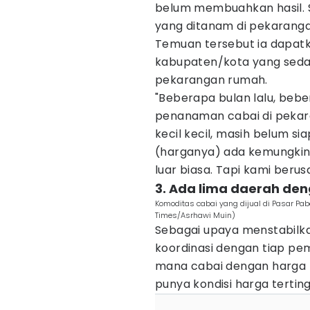
belum membuahkan hasil. 
yang ditanam di pekaranga
Temuan tersebut ia dapatk
kabupaten/kota yang sed
pekarangan rumah.
"Beberapa bulan lalu, be
penanaman cabai di pekara
kecil kecil, masih belum s
(harganya) ada kemungkin
luar biasa. Tapi kami beru
3. Ada lima daerah den
Komoditas cabai yang dijual di Pasar Pa
Times/Asrhawi Muin)
Sebagai upaya menstabilka
koordinasi dengan tiap pem
mana cabai dengan harga r
punya kondisi harga terting