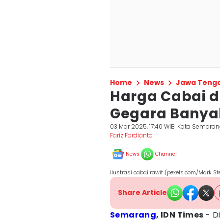
Home
News
Jawa Teng
Harga Cabai d
Gegara Banya
03 Mar 2025, 17:40 WIB
Kota Semaran
Fariz Fardianto
News
Channel
ilustrasi cabai rawit (pexels.com/Mark St
Share Article
Semarang
, IDN Times
- D