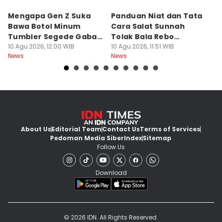
Mengapa Gen Z Suka
Panduan Niat dan Tata
F
Bawa Botol Minum
Cara Salat Sunnah
M
Tumbler Segede Gaban
Tolak Bala Rebo
T
ke Meja Meeting? Ini
10 Agu 2026, 12:00 WIB
Wekasan, Latin dan
10 Agu 2026, 11:51 WIB
10
News
News
Ne
Fakta Uniknya
Artinya
About Us
Editorial Team
Contact Us
Terms of Services
Pedoman Media Siber
Index
Sitemap
Follow Us
Download
© 2026 IDN. All Rights Reserved.