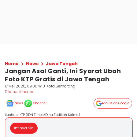
Home
News
Jawa Tengah
Jangan Asal Ganti, Ini Syarat Ubah
Foto KTP Gratis di Jawa Tengah
17 Mei 2026, 09:00 WIB
Kota Semarang
Dhana Kencana
News
Channel
Add Us on Google
ilustrasi KTP (IDN Times/Dina Fadillah Salma)
Intinya Sih