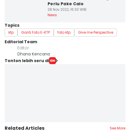
Perlu Pake Calo
28 Nov 2022, 16:30 WIB
News
Topics
ktp
Ganti Foto E-KTP
foto ktp
Give me Perspective
Editorial Team
Editor
Dhana Kencana
Tonton lebih seru di
Related Articles
See More