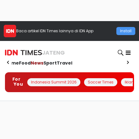
Baca artikel
IDN Times
lainnya di IDN App
Install
JATENG
Home
Food
News
Sport
Travel
For
Indonesia Summit 2026
Soccer Times
Iklanin 
You