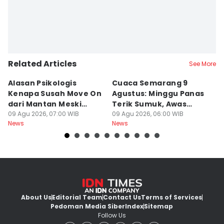
Related Articles
See More
Alasan Psikologis
Cuaca Semarang 9
C
Kenapa Susah Move On
Agustus: Minggu Panas
U
dari Mantan Meski
Terik Sumuk, Awas
da
Sudah Disakiti!
09 Agu 2026, 07:00 WIB
Malam Dingin Bediding!
09 Agu 2026, 06:00 WIB
B
09
News
News
Ne
About Us
Editorial Team
Contact Us
Terms of Services
Pedoman Media Siber
Index
Sitemap
Follow Us