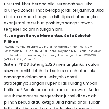
Prestasi, lihat berapa nilai terendahnya. Jika
jalurnya Zonasi, lihat berapa jarak terjauhnya. Jika
nilai anak Anda hanya selisih tipis di atas angka
ekor jurnal tersebut, posisinya sangat rawan
tergeser dalam hitungan jam.
4. Jangan Hanya Memantau Satu Sekolah
Pilihan
Petugas membantu orang tua murid mendapatkan informasi Sistem
Penerimaan Murid Baru (SPMB) di Posko Pelayanan SPMB Dinas Pendidikan
dan Kebudayaan Prov Jateng, Semarang, Jawa Tengah, Senin (2/6/2025).
(ANTARA FOTO/Makna Zaezar)
Sistem PPDB Jateng 2026 memungkinkan calon
siswa memilih lebih dari satu sekolah atau jalur
cadangan dalam satu wilayah zonasi.
Strateginya: Jangan kuper alias kurang umpan
balik, Lur! Selalu buka tab baru di browser Anda
untuk memantau pergerakan jurnal di sekolah
pilihan kedua atau ketiga. Jika nama anak sudah
kritis di pilihan pertama, Anda bisa langsung