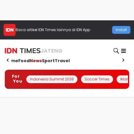
Baca artikel
IDN Times
lainnya di IDN App
Install
JATENG
Home
Food
News
Sport
Travel
For
Indonesia Summit 2026
Soccer Times
Iklanin 
You