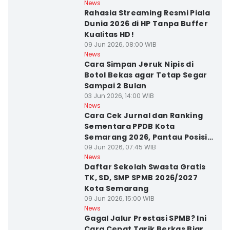
News
Rahasia Streaming Resmi Piala
Dunia 2026 di HP Tanpa Buffer
Kualitas HD!
09 Jun 2026, 08:00 WIB
News
Cara Simpan Jeruk Nipis di
Botol Bekas agar Tetap Segar
Sampai 2 Bulan
03 Jun 2026, 14:00 WIB
News
Cara Cek Jurnal dan Ranking
Sementara PPDB Kota
Semarang 2026, Pantau Posisi
Anak!
09 Jun 2026, 07:45 WIB
News
Daftar Sekolah Swasta Gratis
TK, SD, SMP SPMB 2026/2027
Kota Semarang
09 Jun 2026, 15:00 WIB
News
Gagal Jalur Prestasi SPMB? Ini
Cara Cepat Tarik Berkas Biar