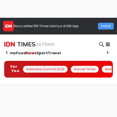
Baca artikel
IDN Times
lainnya di IDN App
Install
JATENG
Home
Food
News
Sport
Travel
For
Indonesia Summit 2026
Soccer Times
Iklanin 
You