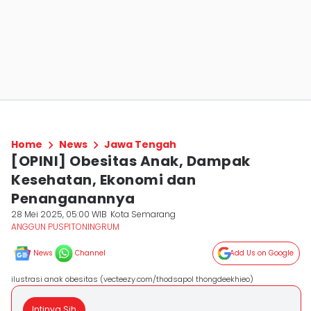
Home
News
Jawa Tengah
[OPINI] Obesitas Anak, Dampak
Kesehatan, Ekonomi dan
Penanganannya
28 Mei 2025, 05:00 WIB
Kota Semarang
ANGGUN PUSPITONINGRUM
News
Channel
Add Us on Google
ilustrasi anak obesitas (vecteezy.com/thodsapol thongdeekhieo)
Intinya Sih