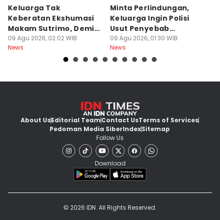
Keluarga Tak
Minta Perlindungan,
M
Keberatan Ekshumasi
Keluarga Ingin Polisi
P
Makam Sutrimo, Demi
Usut Penyebab
B
Usut Kematian
09 Agu 2026, 02:02 WIB
Kematian Sutrimo
09 Agu 2026, 01:30 WIB
S
08
News
News
Ne
Almarhum
About Us
Editorial Team
Contact Us
Terms of Services
Pedoman Media Siber
Index
Sitemap
Follow Us
Download
© 2026 IDN. All Rights Reserved.