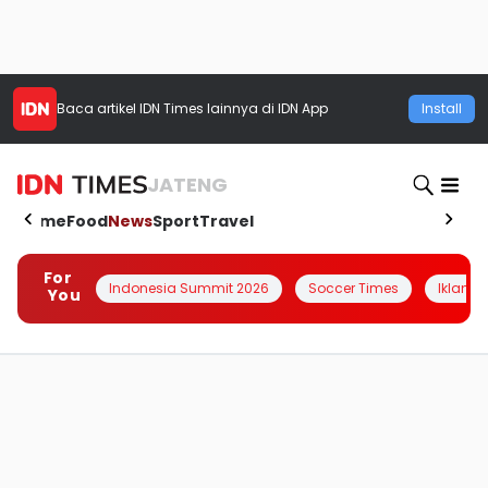
Baca artikel
IDN Times
lainnya di IDN App
Install
JATENG
Home
Food
News
Sport
Travel
For
Indonesia Summit 2026
Soccer Times
Iklanin 
You