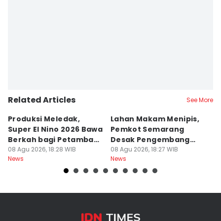
Related Articles
See More
Produksi Meledak,
Lahan Makam Menipis,
L
Super El Nino 2026 Bawa
Pemkot Semarang
F
Berkah bagi Petambak
Desak Pengembang
L
Garam
08 Agu 2026, 18:28 WIB
Serahkan PSU
08 Agu 2026, 18:27 WIB
Ju
08
News
News
Ne
U