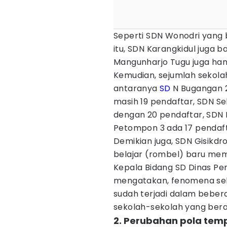
Seperti SDN Wonodri yang 
itu, SDN Karangkidul juga 
Mangunharjo Tugu juga ha
Kemudian, sejumlah sekolah
antaranya
SD
N Bugangan 2
masih 19 pendaftar, SDN S
dengan 20 pendaftar, SDN 
Petompon 3 ada 17 pendaft
Demikian juga, SDN Gisik
belajar (rombel) baru mem
Kepala Bidang SD Dinas Pen
mengatakan, fenomena sek
sudah terjadi dalam beber
sekolah-sekolah yang bera
2. Perubahan pola temp