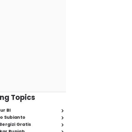
ng Topics
ur BI
o Subianto
ergizi Gratis
ukar Rupiah