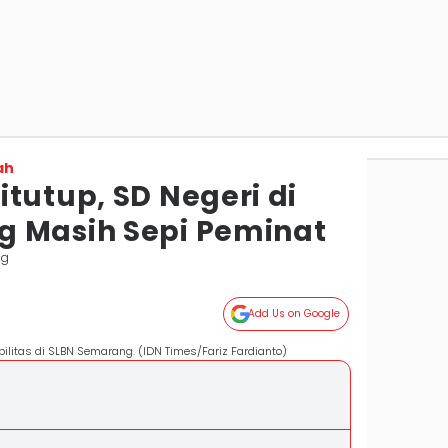
ah
tutup, SD Negeri di
 Masih Sepi Peminat
ng
Add Us on Google
ilitas di SLBN Semarang. (IDN Times/Fariz Fardianto)