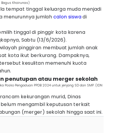
 Bagus Khoirunas)
la tempat tinggal keluarga muda menjadi
ma menurunnya jumlah
calon siswa
di
milih tinggal di pinggir kota karena
gkapnya, Sabtu (13/6/2026).
wilayah pinggiran membuat jumlah anak
sat kota ikut berkurang. Dampaknya,
 tersebut kesulitan memenuhi kuota
ahun.
kan penutupan atau merger sekolah
a Posko Pengaduan PPDB 2024 untuk jenjang SD dan SMP. (IDN
erancam kekurangan murid, Dinas
 belum mengambil keputusan terkait
ungan (merger) sekolah hingga saat ini.