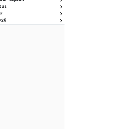
tus
FF
026