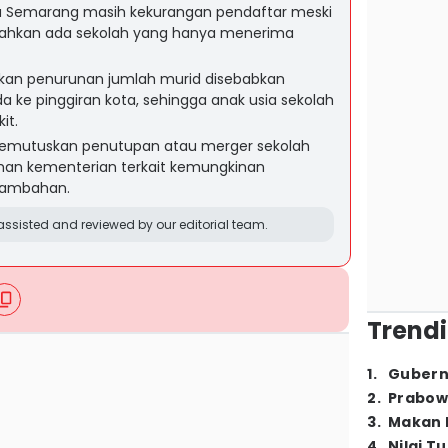
ta Semarang masih kekurangan pendaftar meski
 bahkan ada sekolah yang hanya menerima
skan penurunan jumlah murid disebabkan
 ke pinggiran kota, sehingga anak usia sekolah
it.
 memutuskan penutupan atau merger sekolah
an kementerian terkait kemungkinan
tambahan.
ssisted and reviewed by our editorial team.
Trendi
1
.
Gubern
2
.
Prabow
3
.
Makan B
4
.
Nilai T