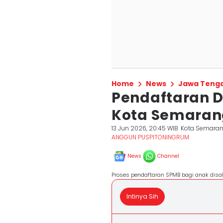
Home
News
Jawa Teng
Pendaftaran Di
Kota Semarang
13 Jun 2026, 20:45 WIB
Kota Semara
ANGGUN PUSPITONINGRUM
News
Channel
Proses pendaftaran SPMB bagi anak disab
Intinya Sih