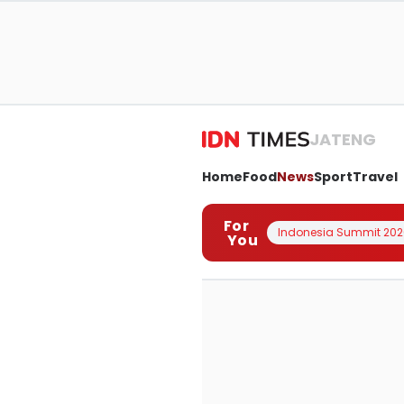
JATENG
Home
Food
News
Sport
Travel
For
Indonesia Summit 202
You