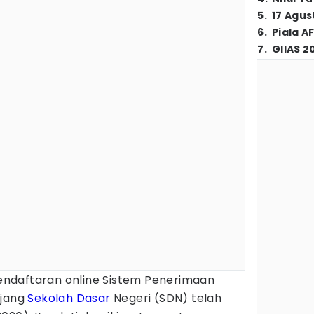
5
.
17 Agus
6
.
Piala A
7
.
GIIAS 2
endaftaran online Sistem Penerimaan
njang
Sekolah Dasar
Negeri (SDN) telah