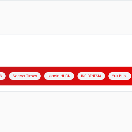
6
Soccer Times
Iklanin di IDN
INSIDENESIA
Yuk Pilih !