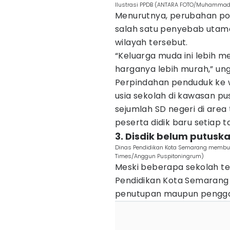
Ilustrasi PPDB (ANTARA FOTO/Muhammad
Menurutnya, perubahan po
salah satu penyebab uta
wilayah tersebut.
“Keluarga muda ini lebih me
harganya lebih murah,” un
Perpindahan penduduk ke 
usia sekolah di kawasan pu
sejumlah SD negeri di area
peserta didik baru setiap t
3. Disdik belum putus
Dinas Pendidikan Kota Semarang membuk
Times/Anggun Puspitoningrum)
Meski beberapa sekolah t
Pendidikan Kota Semarang
penutupan maupun penggab