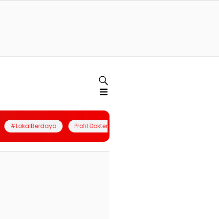
#LokalBerdaya
Profil Dokter
Quiz
Join Community