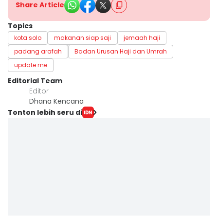
Share Article
Topics
kota solo
makanan siap saji
jemaah haji
padang arafah
Badan Urusan Haji dan Umrah
update me
Editorial Team
Editor
Dhana Kencana
Tonton lebih seru di