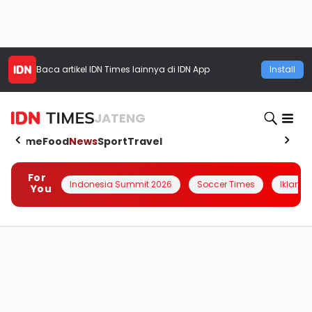
Baca artikel
IDN Times
lainnya di IDN App
Install
JATENG
Home
Food
News
Sport
Travel
For
Indonesia Summit 2026
Soccer Times
Iklanin 
You