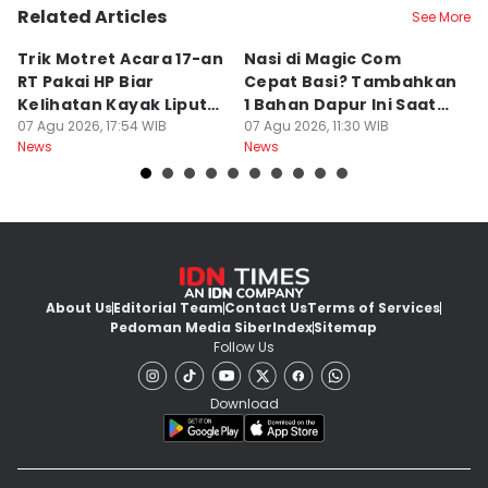
Related Articles
See More
Trik Motret Acara 17-an
Nasi di Magic Com
P
RT Pakai HP Biar
Cepat Basi? Tambahkan
R
Kelihatan Kayak Liputan
1 Bahan Dapur Ini Saat
H
Festival Nasional
07 Agu 2026, 17:54 WIB
Menanak, Awet 2 Hari
07 Agu 2026, 11:30 WIB
P
07
News
News
Ne
About Us
Editorial Team
Contact Us
Terms of Services
Pedoman Media Siber
Index
Sitemap
Follow Us
Download