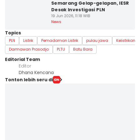
Semarang Gelap-gelapan, IESR
Desak Investigasi PLN
19 Jun 2026, 11:18 WIB
News
Topics
PLN
Listrik
Pemadaman Listrik
pulau jawa
Kelistrikan
Darmawan Prasodjo
PLTU
Batu Bara
Editorial Team
Editor
Dhana Kencana
Tonton lebih seru di