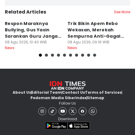
Related Articles
See More
Respon Maraknya
Trik Bikin Apem Rebo
J
Bullying, Gus Yasin
Wekasan, Merekah
Ha
Sarankan Guru Jangan
Sempurna Anti-Gagal
P
Bebani Siswa
08 Agu 2026, 10:40 WIB
Pakai Cetakan
08 Agu 2026, 09:16 WIB
2
08
News
News
Ne
Rumahan
About Us
Editorial Team
Contact Us
Terms of Services
Pedoman Media Siber
Index
Sitemap
Follow Us
Download