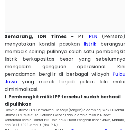
Semarang, IDN Times -
PT
PLN
(Persero)
menyatakan kondisi pasokan
listrik
berangsur
membaik seiring pulihnya salah satu pembangkit
listrik berkapasitas besar yang sebelumnya
mengalami gangguan operasional. Kini
pemadaman bergilir di berbagai wilayah
Pulau
Jawa
yang marak terjadi pekan lalu mulai
diminimalisasi.
1. Pembangkit milik IPP tersebut sudah berhasil
dipulihkan
Direktur Utama PLN, Darmawan Prasodjo (tengah) didampingi Wakil Direktur
Utama PLN, Yusuf Didi Setiarto (kanan) dan jajaran direksi PLN saat
konferensi pers di Kantor PLN Unit Induk Pusat Pengatur Beban Jawa, Madura,
dan Bali (UIP2B Jamali). (dok. PLN)