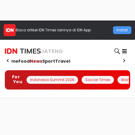
Baca artikel
IDN Times
lainnya di IDN App
Install
JATENG
Home
Food
News
Sport
Travel
For
Indonesia Summit 2026
Soccer Times
Iklanin 
You