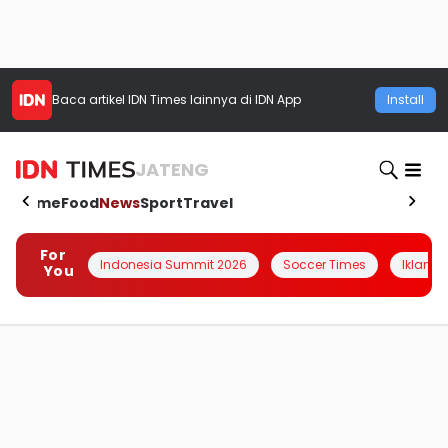
Baca artikel
IDN Times
lainnya di IDN App
Install
JATENG
Home
Food
News
Sport
Travel
For
Indonesia Summit 2026
Soccer Times
Iklanin 
You