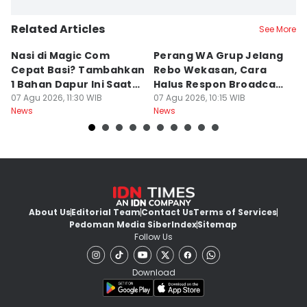
Related Articles
See More
Nasi di Magic Com
Perang WA Grup Jelang
C
Cepat Basi? Tambahkan
Rebo Wekasan, Cara
Di
1 Bahan Dapur Ini Saat
Halus Respon Broadcast
B
Menanak, Awet 2 Hari
07 Agu 2026, 11:30 WIB
Parno
07 Agu 2026, 10:15 WIB
D
07
News
News
Ne
About Us
Editorial Team
Contact Us
Terms of Services
Pedoman Media Siber
Index
Sitemap
Follow Us
Download