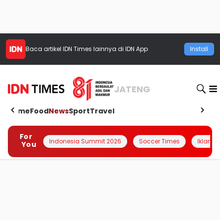
Baca artikel
IDN Times
lainnya di IDN App
Install
JATENG
Home
Food
News
Sport
Travel
For
Indonesia Summit 2026
Soccer Times
Iklanin 
You