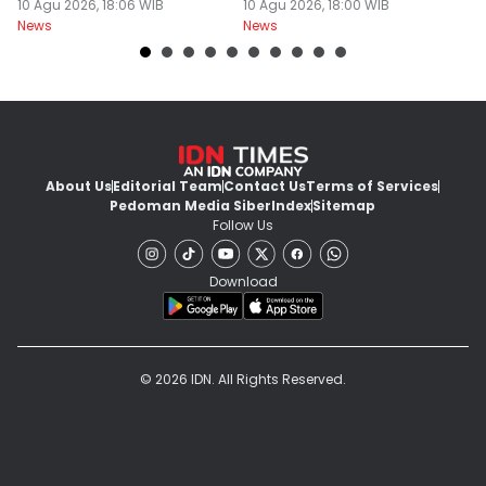
Pakuwon
10 Agu 2026, 18:06 WIB
Cara Dapet Duit Terus
10 Agu 2026, 18:00 WIB
10
News
News
Ne
About Us
Editorial Team
Contact Us
Terms of Services
Pedoman Media Siber
Index
Sitemap
Follow Us
Download
© 2026 IDN. All Rights Reserved.