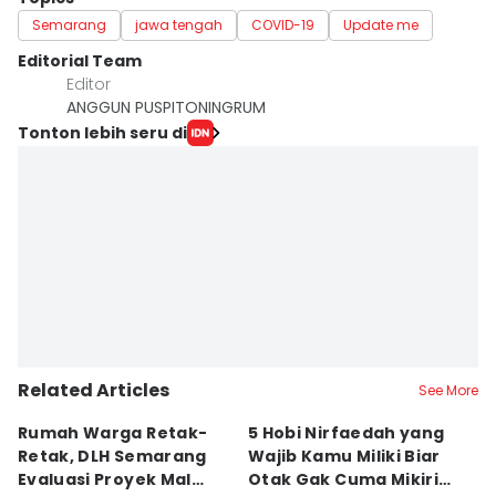
Semarang
jawa tengah
COVID-19
Update me
Editorial Team
Editor
ANGGUN PUSPITONINGRUM
Tonton lebih seru di
Related Articles
See More
Rumah Warga Retak-
5 Hobi Nirfaedah yang
L
Retak, DLH Semarang
Wajib Kamu Miliki Biar
B
Evaluasi Proyek Mal
Otak Gak Cuma Mikirin
P