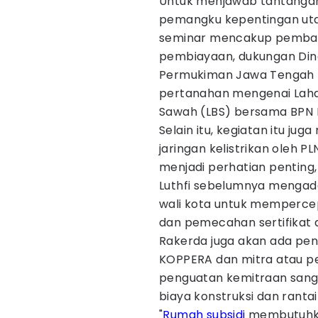
Untuk menjawab tantangan
pemangku kepentingan ut
seminar mencakup pembah
pembiayaan, dukungan Di
Permukiman Jawa Tengah te
pertanahan mengenai Lahan
Sawah (LBS) bersama BPN 
Selain itu, kegiatan itu 
jaringan kelistrikan oleh P
menjadi perhatian pentin
Luthfi sebelumnya mengada
wali kota untuk memperce
dan pemecahan sertifikat d
Rakerda juga akan ada pe
KOPPERA dan mitra atau p
penguatan kemitraan sang
biaya konstruksi dan rantai
"
Rumah subsidi
membutuhka