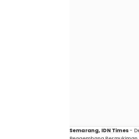
Semarang, IDN Times
- D
Pengembang Permukiman