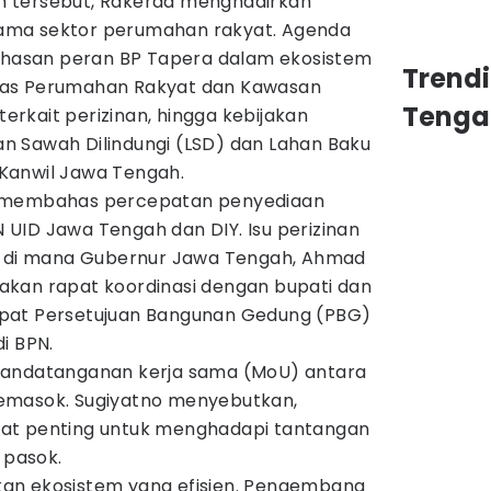
 tersebut, Rakerda menghadirkan
ama sektor perumahan rakyat. Agenda
asan peran BP Tapera dalam ekosistem
Trend
nas Perumahan Rakyat dan Kawasan
Tenga
rkait perizinan, hingga kebijakan
 Sawah Dilindungi (LSD) dan Lahan Baku
Kanwil Jawa Tengah.
juga membahas percepatan penyediaan
LN UID Jawa Tengah dan DIY. Isu perizinan
g, di mana Gubernur Jawa Tengah, Ahmad
kan rapat koordinasi dengan bupati dan
pat Persetujuan Bangunan Gedung (PBG)
i BPN.
nandatanganan kerja sama (MoU) antara
emasok. Sugiyatno menyebutkan,
at penting untuk menghadapi tantangan
 pasok.
n ekosistem yang efisien. Pengembang