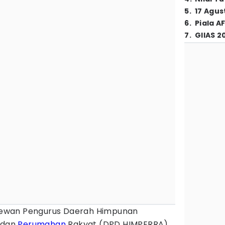
5
.
17 Agus
6
.
Piala A
7
.
GIIAS 2
ewan Pengurus Daerah Himpunan
 dan
Perumahan
Rakyat (DPD HIMPERRA)