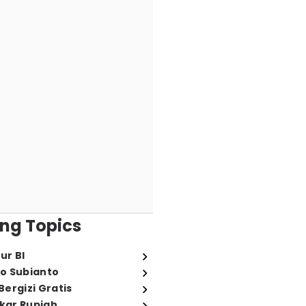
ng Topics
ur BI
o Subianto
ergizi Gratis
ukar Rupiah