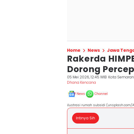
Home
News
Jawa Teng
Rakerda HIMP
Dorong Perce
05 Mei 2026, 12:45 WIB
Kota Semara
Dhana Kencana
News
Channel
ilustrasi rumah subsidi (unsplash.com/
Intinya Sih