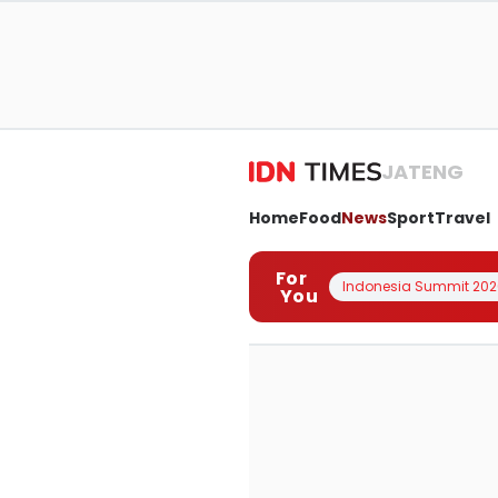
JATENG
Home
Food
News
Sport
Travel
For
Indonesia Summit 202
You