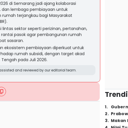
026 di Semarang jadi ajang kolaborasi
, dan lembaga pembiayaan untuk
rumah terjangkau bagi Masyarakat
BR).
lintas sektor seperti perizinan, pertanahan,
aan rantai pasok agar pembangunan rumah
epat sasaran.
n ekosistem pembiayaan diperkuat untuk
hadap rumah subsidi, dengan target akad
a Tengah pada Juli 2026.
ssisted and reviewed by our editorial team.
Trendi
1
.
Gubern
2
.
Prabow
3
.
Makan B
4
.
Nilai T