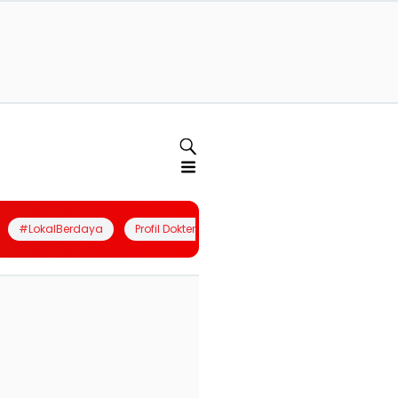
#LokalBerdaya
Profil Dokter
Quiz
Join Community