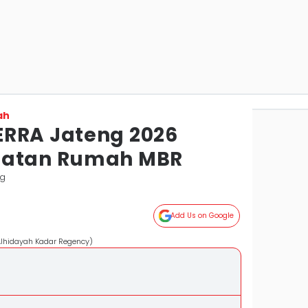
ah
ERRA Jateng 2026
patan Rumah MBR
ng
Add Us on Google
Alhidayah Kadar Regency)