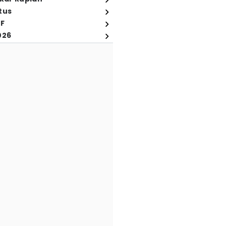
tus
FF
026