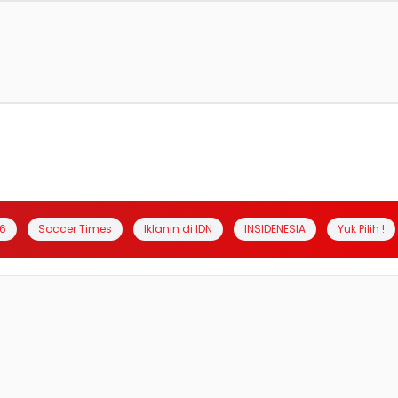
6
Soccer Times
Iklanin di IDN
INSIDENESIA
Yuk Pilih !