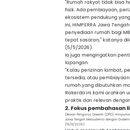
"Rumah rakyat tidak bisa 
fisik. Ada pembiayaan, periz
ekosistem pendukung yang 
ini, HIMPERRA Jawa Tengah
penyediaan rumah bagi MBR b
tepat sasaran," katanya di
(5/5/2026).
Ia juga mengingatkan pent
lapangan.
"Kalau perizinan lambat, pe
tersedia, atau pembiayaa
rumah yang dibutuhkan mas
Rakerda ini kami arahkan
praktis dan relevan denga
2. Fokus pembahasan li
Dewan Pengurus Daerah (DPD) Himpuna
Jawa Tengah beraudiensi dengan Gubernur
(15/9/2025)