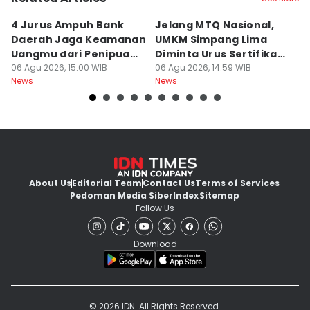
4 Jurus Ampuh Bank
Jelang MTQ Nasional,
A
Daerah Jaga Keamanan
UMKM Simpang Lima
S
Uangmu dari Penipuan
Diminta Urus Sertifikat
B
Digital
06 Agu 2026, 15:00 WIB
Halal
06 Agu 2026, 14:59 WIB
Bi
06
News
News
Ne
About Us
Editorial Team
Contact Us
Terms of Services
Pedoman Media Siber
Index
Sitemap
Follow Us
Download
© 2026 IDN. All Rights Reserved.