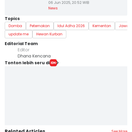
06 Jun 2025, 20:52 WIB
News
Topics
Domba
Peternakan
Idul Adha 2026
Kementan
Jawa 
update me
Hewan Kurban
Editorial Team
Editor
Dhana Kencana
Tonton lebih seru di
Related Articles
See More