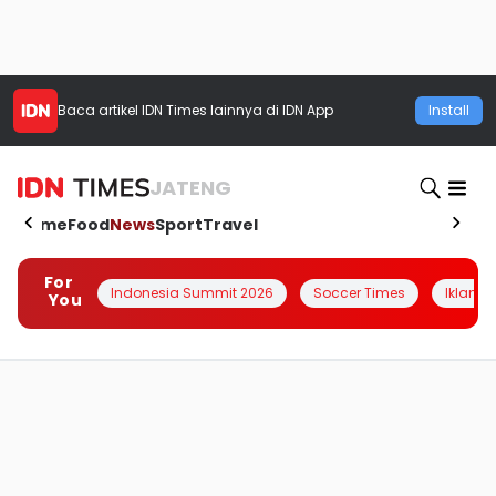
Baca artikel
IDN Times
lainnya di IDN App
Install
JATENG
Home
Food
News
Sport
Travel
For
Indonesia Summit 2026
Soccer Times
Iklanin 
You